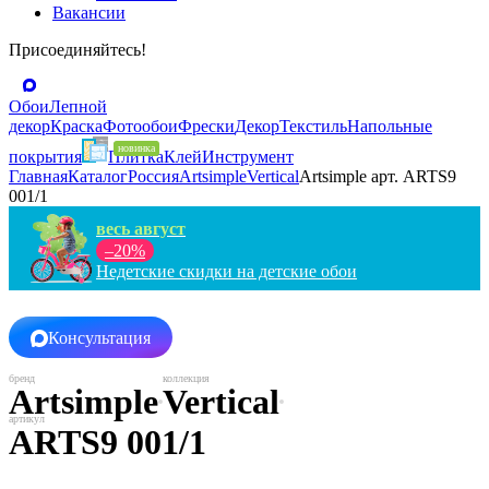
Вакансии
Присоединяйтесь!
Обои
Лепной
декор
Краска
Фотообои
Фрески
Декор
Текстиль
Напольные
покрытия
Плитка
Клей
Инструмент
Главная
Каталог
Россия
Artsimple
Vertical
Artsimple арт. ARTS9
001/1
весь август
–20%
Недетские скидки на детские обои
Консультация
Artsimple
Vertical
ARTS9 001/1