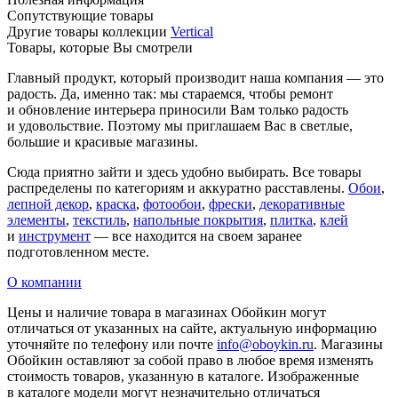
Сопутствующие товары
Другие товары коллекции
Vertical
Товары, которые Вы смотрели
Главный продукт, который производит наша компания — это
радость. Да, именно так: мы стараемся, чтобы ремонт
и обновление интерьера приносили Вам только радость
и удовольствие. Поэтому мы приглашаем Вас в светлые,
большие и красивые магазины.
Сюда приятно зайти и здесь удобно выбирать. Все товары
распределены по категориям и аккуратно расставлены.
Обои
,
лепной декор
,
краска
,
фотообои
,
фрески
,
декоративные
элементы
,
текстиль
,
напольные покрытия
,
плитка
,
клей
и
инструмент
— все находится на своем заранее
подготовленном месте.
О компании
Цены и наличие товара в магазинах Обойкин могут
отличаться от указанных на сайте, актуальную информацию
уточняйте по телефону или почте
info@oboykin.ru
. Магазины
Обойкин оставляют за собой право в любое время изменять
стоимость товаров, указанную в каталоге. Изображенные
в каталоге модели могут незначительно отличаться