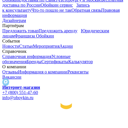
доставка по России
Обойкин сервис
Запись
к консультанту
Что-то пошло не так
Обратная связь
Правовая
информация
Дизайнерам
Партнёрам
Предложить товар
Предложить аренду
Юридическим
лицам
Франшиза Обойкин
События
Новости
Статьи
Мероприятия
Акции
Справочник
Справочная информация
Условные
обозначения
Бренды
Сертификаты
Калькулятор
О компании
Отзывы
Информация о компании
Реквизиты
Вакансии
Интернет-магазин
+7 (800) 551-47-60
info@oboykin.ru