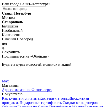
Ваш город
Санкт-Петербург
?
Санкт-Петербург
Москва
Ставрополь
Балашиха
Изобильный
Кингисепп
Нижний Новгород
нет
да
Сохранить
Подпишитесь на «Обойкин»
Будьте в курсе новостей, новинок и акций.
Telegram
Вконтакте
Max
Магазины
Адреса магазинов
Фотогалерея
Покупателю
Как купить и оплатить
Как вернуть товар
Дисконтная
программа
Подарочные сертификаты
Скидки от партнеров
Обойкин
Доставка по Санкт-Петербургу и Москве
Бесплатная