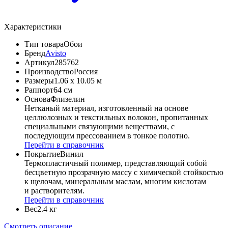
Характеристики
Тип товара
Обои
Бренд
Avisto
Артикул
285762
Производство
Россия
Размеры
1.06 x 10.05 м
Раппорт
64 см
Основа
Флизелин
Нетканый материал, изготовленный на основе
целлюлозных и текстильных волокон, пропитанных
специальными связующими веществами, с
последующим прессованием в тонкое полотно.
Перейти в справочник
Покрытие
Винил
Термопластичный полимер, представляющий собой
бесцветную прозрачную массу с химической стойкостью
к щелочам, минеральным маслам, многим кислотам
и растворителям.
Перейти в справочник
Вес
2.4 кг
Смотреть описание