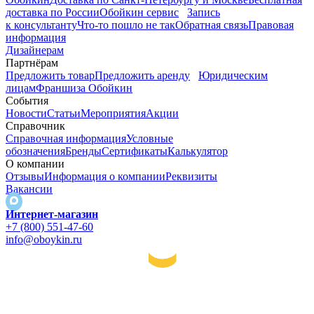
доставка по России
Обойкин сервис
Запись
к консультанту
Что-то пошло не так
Обратная связь
Правовая
информация
Дизайнерам
Партнёрам
Предложить товар
Предложить аренду
Юридическим
лицам
Франшиза Обойкин
События
Новости
Статьи
Мероприятия
Акции
Справочник
Справочная информация
Условные
обозначения
Бренды
Сертификаты
Калькулятор
О компании
Отзывы
Информация о компании
Реквизиты
Вакансии
Интернет-магазин
+7 (800) 551-47-60
info@oboykin.ru