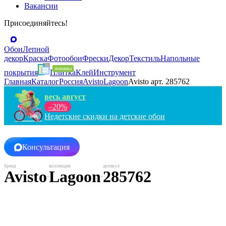
Вакансии
Присоединяйтесь!
Обои
Лепной
декор
Краска
Фотообои
Фрески
Декор
Текстиль
Напольные
покрытия
Плитка
Клей
Инструмент
Главная
Каталог
Россия
Avisto
Lagoon
Avisto арт. 285762
весь август
–20%
Недетские скидки на детские обои
Консультация
Avisto
Lagoon
285762