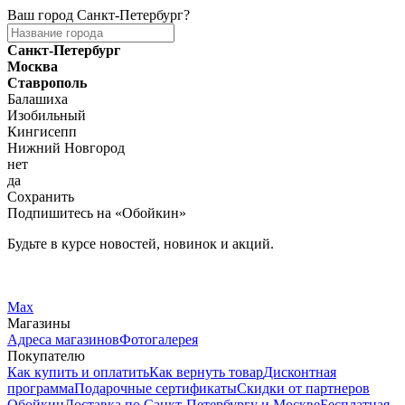
Ваш город
Санкт-Петербург
?
Санкт-Петербург
Москва
Ставрополь
Балашиха
Изобильный
Кингисепп
Нижний Новгород
нет
да
Сохранить
Подпишитесь на «Обойкин»
Будьте в курсе новостей, новинок и акций.
Telegram
Вконтакте
Max
Магазины
Адреса магазинов
Фотогалерея
Покупателю
Как купить и оплатить
Как вернуть товар
Дисконтная
программа
Подарочные сертификаты
Скидки от партнеров
Обойкин
Доставка по Санкт-Петербургу и Москве
Бесплатная