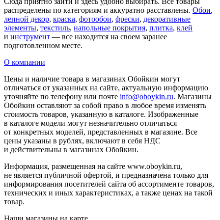
Сюда приятно зайти и здесь удобно выбирать. Все товары
распределены по категориям и аккуратно расставлены.
Обои
,
лепной декор
,
краска
,
фотообои
,
фрески
,
декоративные
элементы
,
текстиль
,
напольные покрытия
,
плитка
,
клей
и
инструмент
— все находится на своем заранее
подготовленном месте.
О компании
Цены и наличие товара в магазинах Обойкин могут
отличаться от указанных на сайте, актуальную информацию
уточняйте по телефону или почте
info@oboykin.ru
. Магазины
Обойкин оставляют за собой право в любое время изменять
стоимость товаров, указанную в каталоге. Изображенные
в каталоге модели могут незначительно отличаться
от конкретных моделей, представленных в магазине. Все
цены указаны в рублях, включают в себя НДС
и действительны в магазинах Обойкин.
Информация, размещенная на сайте www.oboykin.ru,
не является публичной офертой, и предназначена только для
информирования посетителей сайта об ассортименте товаров,
технических и иных характеристиках, а также ценах на такой
товар.
Наши магазины на карте