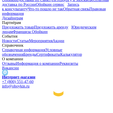
доставка по России
Обойкин сервис
Запись
к консультанту
Что-то пошло не так
Обратная связь
Правовая
информация
Дизайнерам
Партнёрам
Предложить товар
Предложить аренду
Юридическим
лицам
Франшиза Обойкин
События
Новости
Статьи
Мероприятия
Акции
Справочник
Справочная информация
Условные
обозначения
Бренды
Сертификаты
Калькулятор
О компании
Отзывы
Информация о компании
Реквизиты
Вакансии
Интернет-магазин
+7 (800) 551-47-60
info@oboykin.ru