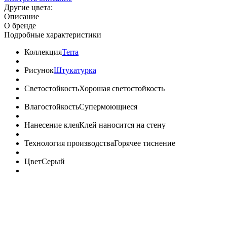
Другие цвета:
Описание
О бренде
Подробные характеристики
Коллекция
Terra
Рисунок
Штукатурка
Светостойкость
Хорошая светостойкость
Влагостойкость
Супермоющиеся
Нанесение клея
Клей наносится на стену
Технология производства
Горячее тиснение
Цвет
Серый