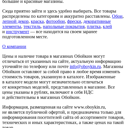
большие и красивые магазины.
Сюда приятно зайти и здесь удобно выбирать. Все товары
распределены по категориям и аккуратно расставлены.
Обои
,
лепной декор
,
краска
,
фотообои
,
фрески
,
декоративные
элементы
,
текстиль
,
напольные покрытия
,
плитка
,
клей
и
инструмент
— все находится на своем заранее
подготовленном месте.
О компании
Цены и наличие товара в магазинах Обойкин могут
отличаться от указанных на сайте, актуальную информацию
уточняйте по телефону или почте
info@oboykin.ru
. Магазины
Обойкин оставляют за собой право в любое время изменять
стоимость товаров, указанную в каталоге. Изображенные
в каталоге модели могут незначительно отличаться
от конкретных моделей, представленных в магазине. Все
цены указаны в рублях, включают в себя НДС
и действительны в магазинах Обойкин.
Информация, размещенная на сайте www.oboykin.ru,
не является публичной офертой, и предназначена только для
информирования посетителей сайта об ассортименте товаров,
технических и иных характеристиках, а также ценах на такой
товар.