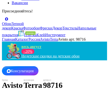
Вакансии
Присоединяйтесь!
Обои
Лепной
декор
Краска
Фотообои
Фрески
Декор
Текстиль
Напольные
покрытия
Плитка
Клей
Инструмент
Главная
Каталог
Россия
Avisto
Terra
Avisto арт. 98716
весь август
–20%
Недетские скидки на детские обои
Консультация
Avisto
Terra
98716