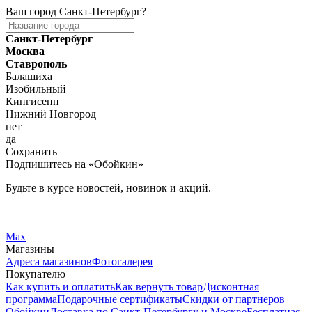
Ваш город
Санкт-Петербург
?
Санкт-Петербург
Москва
Ставрополь
Балашиха
Изобильный
Кингисепп
Нижний Новгород
нет
да
Сохранить
Подпишитесь на «Обойкин»
Будьте в курсе новостей, новинок и акций.
Telegram
Вконтакте
Max
Магазины
Адреса магазинов
Фотогалерея
Покупателю
Как купить и оплатить
Как вернуть товар
Дисконтная
программа
Подарочные сертификаты
Скидки от партнеров
Обойкин
Доставка по Санкт-Петербургу и Москве
Бесплатная