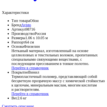
Характеристики
Тип товара
Обои
Бренд
Avisto
Артикул
98716
Производство
Россия
Размеры
1.06 x 10.05 м
Раппорт
64 см
Основа
Флизелин
Нетканый материал, изготовленный на основе
целлюлозных и текстильных волокон, пропитанных
специальными связующими веществами, с
последующим прессованием в тонкое полотно.
Перейти в справочник
Покрытие
Винил
Термопластичный полимер, представляющий собой
бесцветную прозрачную массу с химической стойкостью
к щелочам, минеральным маслам, многим кислотам
и растворителям.
Перейти в справочник
Вес
2.6 кг
Смотреть описание