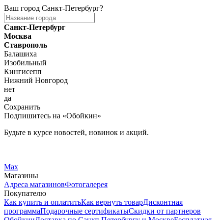
Ваш город
Санкт-Петербург
?
Санкт-Петербург
Москва
Ставрополь
Балашиха
Изобильный
Кингисепп
Нижний Новгород
нет
да
Сохранить
Подпишитесь на «Обойкин»
Будьте в курсе новостей, новинок и акций.
Telegram
Вконтакте
Max
Магазины
Адреса магазинов
Фотогалерея
Покупателю
Как купить и оплатить
Как вернуть товар
Дисконтная
программа
Подарочные сертификаты
Скидки от партнеров
Обойкин
Доставка по Санкт-Петербургу и Москве
Бесплатная