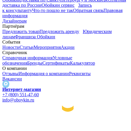
доставка по России
Обойкин сервис
Запись
к консультанту
Что-то пошло не так
Обратная связь
Правовая
информация
Дизайнерам
Партнёрам
Предложить товар
Предложить аренду
Юридическим
лицам
Франшиза Обойкин
События
Новости
Статьи
Мероприятия
Акции
Справочник
Справочная информация
Условные
обозначения
Бренды
Сертификаты
Калькулятор
О компании
Отзывы
Информация о компании
Реквизиты
Вакансии
Интернет-магазин
+7 (800) 551-47-60
info@oboykin.ru