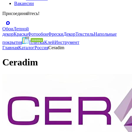
Вакансии
Присоединяйтесь!
Обои
Лепной
декор
Краска
Фотообои
Фрески
Декор
Текстиль
Напольные
покрытия
Плитка
Клей
Инструмент
Главная
Каталог
Россия
Ceradim
Ceradim