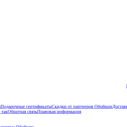
Вконтакте
а
Подарочные сертификаты
Скидки от партнеров Обойкин
Достав
 так
Обратная связь
Правовая информация
аншиза Обойкин