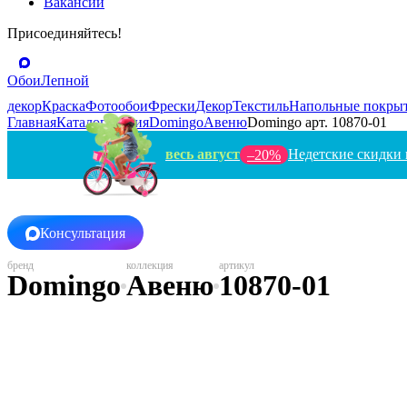
Вакансии
Присоединяйтесь!
Обои
Лепной
декор
Краска
Фотообои
Фрески
Декор
Текстиль
Напольные покры
Главная
Каталог
Россия
Domingo
Авеню
Domingo арт. 10870-01
весь август
Недетские скидки 
–20%
Консультация
Domingo
Авеню
10870-01