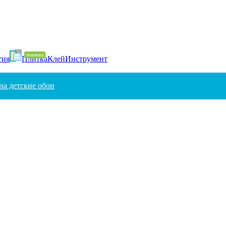
тия
Плитка
Клей
Инструмент
на детские обои