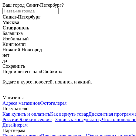
Ваш город
Санкт-Петербург
?
Санкт-Петербург
Москва
Ставрополь
Балашиха
Изобильный
Кингисепп
Нижний Новгород
нет
да
Сохранить
Подпишитесь на «Обойкин»
Будьте в курсе новостей, новинок и акций.
Telegram
Магазины
Адреса магазинов
Фотогалерея
Покупателю
Как купить и оплатить
Как вернуть товар
Дисконтная программ
России
Обойкин сервис
Запись к консультанту
Что-то пошло не
Дизайнерам
Партнёрам
Предложить товар
Предложить аренду
Юридическим лицам
Фр