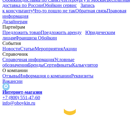
доставка по России
Обойкин сервис
Запись
к консультанту
Что-то пошло не так
Обратная связь
Правовая
информация
Дизайнерам
Партнёрам
Предложить товар
Предложить аренду
Юридическим
лицам
Франшиза Обойкин
События
Новости
Статьи
Мероприятия
Акции
Справочник
Справочная информация
Условные
обозначения
Бренды
Сертификаты
Калькулятор
О компании
Отзывы
Информация о компании
Реквизиты
Вакансии
Интернет-магазин
+7 (800) 551-47-60
info@oboykin.ru