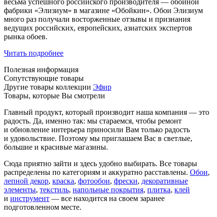
весьма успешного российского производителя — обойной
фабрики «Элизиум» в магазине «Обойкин». Обои Элизиум
много раз получали восторженные отзывы и признания
ведущих российских, европейских, азиатских экспертов
рынка обоев.
Читать подробнее
Полезная информация
Сопутствующие товары
Другие товары коллекции
Эфир
Товары, которые Вы смотрели
Главный продукт, который производит наша компания — это
радость. Да, именно так: мы стараемся, чтобы ремонт
и обновление интерьера приносили Вам только радость
и удовольствие. Поэтому мы приглашаем Вас в светлые,
большие и красивые магазины.
Сюда приятно зайти и здесь удобно выбирать. Все товары
распределены по категориям и аккуратно расставлены.
Обои
,
лепной декор
,
краска
,
фотообои
,
фрески
,
декоративные
элементы
,
текстиль
,
напольные покрытия
,
плитка
,
клей
и
инструмент
— все находится на своем заранее
подготовленном месте.