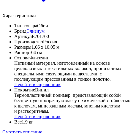
Характеристики
Тип товара
Обои
Бренд
Элизиум
Артикул
Е701700
Производство
Россия
Размеры
1.06 x 10.05 м
Раппорт
64 см
Основа
Флизелин
Нетканый материал, изготовленный на основе
целлюлозных и текстильных волокон, пропитанных
специальными связующими веществами, с
последующим прессованием в тонкое полотно.
Перейти в справочник
Покрытие
Винил
Термопластичный полимер, представляющий собой
бесцветную прозрачную массу с химической стойкостью
к щелочам, минеральным маслам, многим кислотам
и растворителям.
Перейти в справочник
Вес
1.9 кг
Смотреть описание