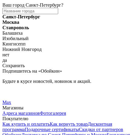
Ваш город
Санкт-Петербург
?
Санкт-Петербург
Москва
Ставрополь
Балашиха
Изобильный
Кингисепп
Нижний Новгород
нет
да
Сохранить
Подпишитесь на «Обойкин»
Будьте в курсе новостей, новинок и акций.
Telegram
Вконтакте
Max
Магазины
Адреса магазинов
Фотогалерея
Покупателю
Как купить и оплатить
Как вернуть товар
Дисконтная
программа
Подарочные сертификаты
Скидки от партнеров
Обойкин
Доставка по Санкт-Петербургу и Москве
Бесплатная