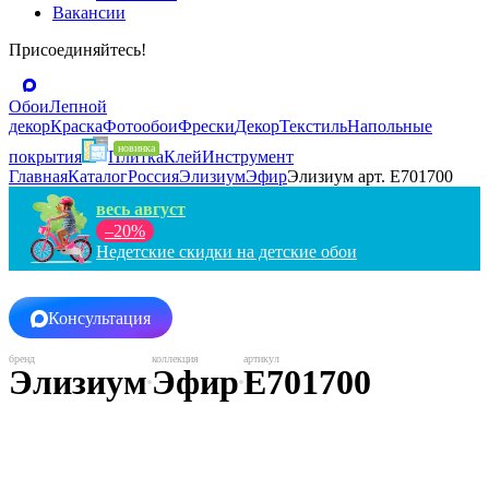
Вакансии
Присоединяйтесь!
Обои
Лепной
декор
Краска
Фотообои
Фрески
Декор
Текстиль
Напольные
покрытия
Плитка
Клей
Инструмент
Главная
Каталог
Россия
Элизиум
Эфир
Элизиум арт. Е701700
весь август
–20%
Недетские скидки на детские обои
Консультация
Элизиум
Эфир
Е701700