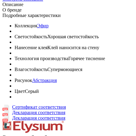
Описание
О бренде
Подробные характеристики
Коллекция
Эфир
Светостойкость
Хорошая светостойкость
Нанесение клея
Клей наносится на стену
Технология производства
Горячее тиснение
Влагостойкость
Супермоющиеся
Рисунок
Абстракция
Цвет
Серый
Сертификат соответствия
Декларация соответствия
Декларация соответствия