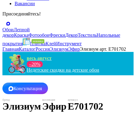
Вакансии
Присоединяйтесь!
Обои
Лепной
декор
Краска
Фотообои
Фрески
Декор
Текстиль
Напольные
покрытия
Плитка
Клей
Инструмент
Главная
Каталог
Россия
Элизиум
Эфир
Элизиум арт. Е701702
весь август
–20%
Недетские скидки на детские обои
Консультация
Элизиум
Эфир
Е701702