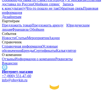
доставка по России
Обойкин сервис
Запись
к консультанту
Что-то пошло не так
Обратная связь
Правовая
информация
Дизайнерам
Партнёрам
Предложить товар
Предложить аренду
Юридическим
лицам
Франшиза Обойкин
События
Новости
Статьи
Мероприятия
Акции
Справочник
Справочная информация
Условные
обозначения
Бренды
Сертификаты
Калькулятор
О компании
Отзывы
Информация о компании
Реквизиты
Вакансии
Интернет-магазин
+7 (800) 551-47-60
info@oboykin.ru