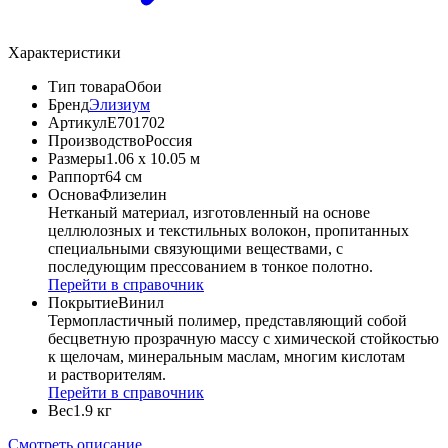
Характеристики
Тип товара
Обои
Бренд
Элизиум
Артикул
Е701702
Производство
Россия
Размеры
1.06 x 10.05 м
Раппорт
64 см
Основа
Флизелин
Нетканый материал, изготовленный на основе
целлюлозных и текстильных волокон, пропитанных
специальными связующими веществами, с
последующим прессованием в тонкое полотно.
Перейти в справочник
Покрытие
Винил
Термопластичный полимер, представляющий собой
бесцветную прозрачную массу с химической стойкостью
к щелочам, минеральным маслам, многим кислотам
и растворителям.
Перейти в справочник
Вес
1.9 кг
Смотреть описание