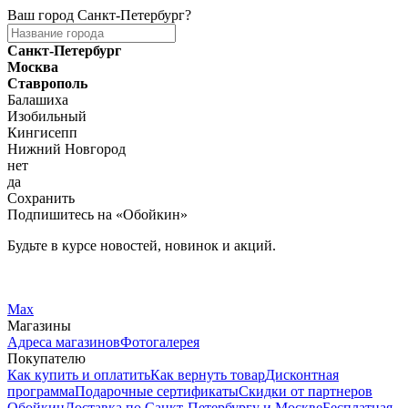
Ваш город
Санкт-Петербург
?
Санкт-Петербург
Москва
Ставрополь
Балашиха
Изобильный
Кингисепп
Нижний Новгород
нет
да
Сохранить
Подпишитесь на «Обойкин»
Будьте в курсе новостей, новинок и акций.
Telegram
Вконтакте
Max
Магазины
Адреса магазинов
Фотогалерея
Покупателю
Как купить и оплатить
Как вернуть товар
Дисконтная
программа
Подарочные сертификаты
Скидки от партнеров
Обойкин
Доставка по Санкт-Петербургу и Москве
Бесплатная