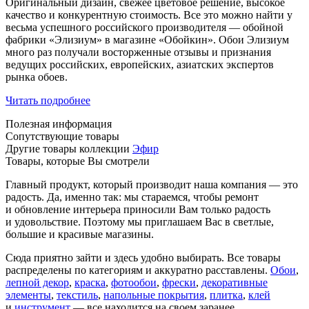
Оригинальный дизайн, свежее цветовое решение, высокое
качество и конкурентную стоимость. Все это можно найти у
весьма успешного российского производителя — обойной
фабрики «Элизиум» в магазине «Обойкин». Обои Элизиум
много раз получали восторженные отзывы и признания
ведущих российских, европейских, азиатских экспертов
рынка обоев.
Читать подробнее
Полезная информация
Сопутствующие товары
Другие товары коллекции
Эфир
Товары, которые Вы смотрели
Главный продукт, который производит наша компания — это
радость. Да, именно так: мы стараемся, чтобы ремонт
и обновление интерьера приносили Вам только радость
и удовольствие. Поэтому мы приглашаем Вас в светлые,
большие и красивые магазины.
Сюда приятно зайти и здесь удобно выбирать. Все товары
распределены по категориям и аккуратно расставлены.
Обои
,
лепной декор
,
краска
,
фотообои
,
фрески
,
декоративные
элементы
,
текстиль
,
напольные покрытия
,
плитка
,
клей
и
инструмент
— все находится на своем заранее