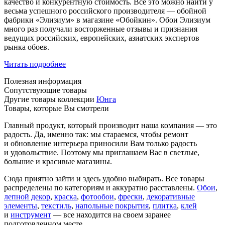
качество и конкурентную стоимость. Все это можно найти у
весьма успешного российского производителя — обойной
фабрики «Элизиум» в магазине «Обойкин». Обои Элизиум
много раз получали восторженные отзывы и признания
ведущих российских, европейских, азиатских экспертов
рынка обоев.
Читать подробнее
Полезная информация
Сопутствующие товары
Другие товары коллекции
Юнга
Товары, которые Вы смотрели
Главный продукт, который производит наша компания — это
радость. Да, именно так: мы стараемся, чтобы ремонт
и обновление интерьера приносили Вам только радость
и удовольствие. Поэтому мы приглашаем Вас в светлые,
большие и красивые магазины.
Сюда приятно зайти и здесь удобно выбирать. Все товары
распределены по категориям и аккуратно расставлены.
Обои
,
лепной декор
,
краска
,
фотообои
,
фрески
,
декоративные
элементы
,
текстиль
,
напольные покрытия
,
плитка
,
клей
и
инструмент
— все находится на своем заранее
подготовленном месте.