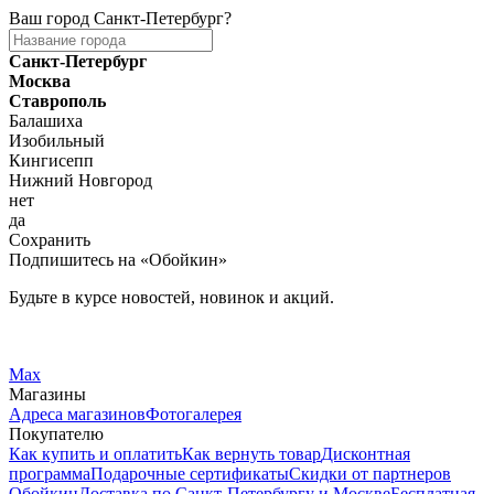
Ваш город
Санкт-Петербург
?
Санкт-Петербург
Москва
Ставрополь
Балашиха
Изобильный
Кингисепп
Нижний Новгород
нет
да
Сохранить
Подпишитесь на «Обойкин»
Будьте в курсе новостей, новинок и акций.
Telegram
Вконтакте
Max
Магазины
Адреса магазинов
Фотогалерея
Покупателю
Как купить и оплатить
Как вернуть товар
Дисконтная
программа
Подарочные сертификаты
Скидки от партнеров
Обойкин
Доставка по Санкт-Петербургу и Москве
Бесплатная