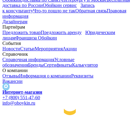
доставка по России
Обойкин сервис
Запись
к консультанту
Что-то пошло не так
Обратная связь
Правовая
информация
Дизайнерам
Партнёрам
Предложить товар
Предложить аренду
Юридическим
лицам
Франшиза Обойкин
События
Новости
Статьи
Мероприятия
Акции
Справочник
Справочная информация
Условные
обозначения
Бренды
Сертификаты
Калькулятор
О компании
Отзывы
Информация о компании
Реквизиты
Вакансии
Интернет-магазин
+7 (800) 551-47-60
info@oboykin.ru