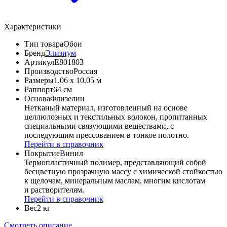
Характеристики
Тип товара
Обои
Бренд
Элизиум
Артикул
Е801803
Производство
Россия
Размеры
1.06 x 10.05 м
Раппорт
64 см
Основа
Флизелин
Нетканый материал, изготовленный на основе
целлюлозных и текстильных волокон, пропитанных
специальными связующими веществами, с
последующим прессованием в тонкое полотно.
Перейти в справочник
Покрытие
Винил
Термопластичный полимер, представляющий собой
бесцветную прозрачную массу с химической стойкостью
к щелочам, минеральным маслам, многим кислотам
и растворителям.
Перейти в справочник
Вес
2 кг
Смотреть описание