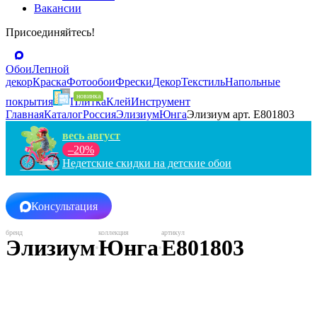
Вакансии
Присоединяйтесь!
Обои
Лепной
декор
Краска
Фотообои
Фрески
Декор
Текстиль
Напольные
покрытия
Плитка
Клей
Инструмент
Главная
Каталог
Россия
Элизиум
Юнга
Элизиум арт. Е801803
весь август
–20%
Недетские скидки на детские обои
Консультация
Элизиум
Юнга
Е801803