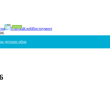
тия
Плитка
Клей
Инструмент
-06
на детские обои
6