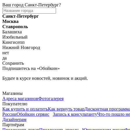
Ваш город
Санкт-Петербург
?
Санкт-Петербург
Москва
Ставрополь
Балашиха
Изобильный
Кингисепп
Нижний Новгород
нет
да
Сохранить
Подпишитесь на «Обойкин»
Будьте в курсе новостей, новинок и акций.
Telegram
Магазины
Адреса магазинов
Фотогалерея
Покупателю
Как купить и оплатить
Как вернуть товар
Дисконтная программ
России
Обойкин сервис
Запись к консультанту
Что-то пошло не
Дизайнерам
Партнёрам
Предложить товар
Предложить аренду
Юридическим лицам
Фр