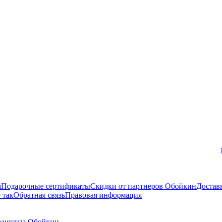
Вконтакте
а
Подарочные сертификаты
Скидки от партнеров Обойкин
Достав
 так
Обратная связь
Правовая информация
аншиза Обойкин