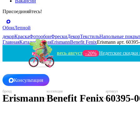
Вакансии
Присоединяйтесь!
Обои
Лепной
декор
Краска
Фотообои
Фрески
Декор
Текстиль
Напольные покры
Главная
Каталог
Россия
Erismann
Benefit Fenix
Erismann арт. 60395
весь август
Недетские скидки 
–20%
Консультация
Erismann
Benefit Fenix
60395-0