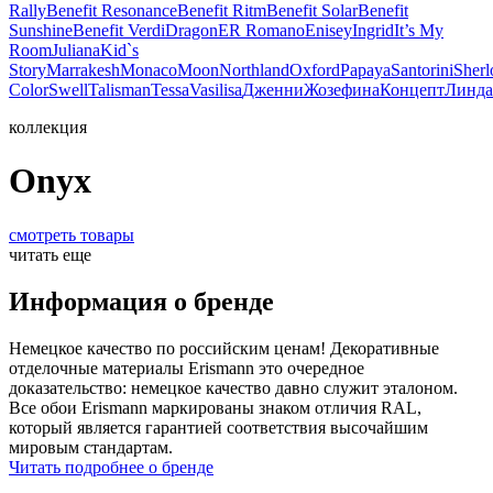
Rally
Benefit Resonance
Benefit Ritm
Benefit Solar
Benefit
Sunshine
Benefit Verdi
Dragon
ER Romano
Enisey
Ingrid
It’s My
Room
Juliana
Kid`s
Story
Marrakesh
Monaco
Moon
Northland
Oxford
Papaya
Santorini
Sherl
Color
Swell
Talisman
Tessa
Vasilisa
Дженни
Жозефина
Концепт
Линда
коллекция
Onyx
смотреть товары
читать еще
Информация о бренде
Немецкое качество по российским ценам! Декоративные
отделочные материалы Erismann это очередное
доказательство: немецкое качество давно служит эталоном.
Все обои Erismann маркированы знаком отличия RAL,
который является гарантией соответствия высочайшим
мировым стандартам.
Читать подробнее о бренде