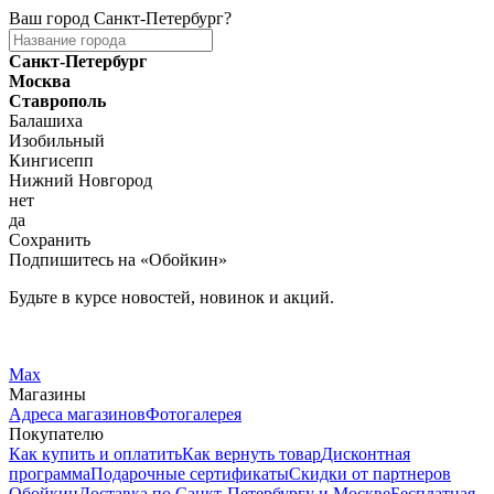
Ваш город
Санкт-Петербург
?
Санкт-Петербург
Москва
Ставрополь
Балашиха
Изобильный
Кингисепп
Нижний Новгород
нет
да
Сохранить
Подпишитесь на «Обойкин»
Будьте в курсе новостей, новинок и акций.
Telegram
Вконтакте
Max
Магазины
Адреса магазинов
Фотогалерея
Покупателю
Как купить и оплатить
Как вернуть товар
Дисконтная
программа
Подарочные сертификаты
Скидки от партнеров
Обойкин
Доставка по Санкт-Петербургу и Москве
Бесплатная