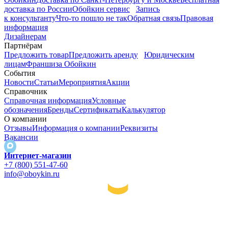
доставка по России
Обойкин сервис
Запись
к консультанту
Что-то пошло не так
Обратная связь
Правовая
информация
Дизайнерам
Партнёрам
Предложить товар
Предложить аренду
Юридическим
лицам
Франшиза Обойкин
События
Новости
Статьи
Мероприятия
Акции
Справочник
Справочная информация
Условные
обозначения
Бренды
Сертификаты
Калькулятор
О компании
Отзывы
Информация о компании
Реквизиты
Вакансии
Интернет-магазин
+7 (800) 551-47-60
info@oboykin.ru