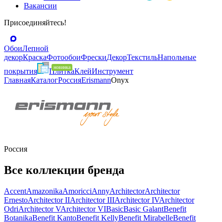
Вакансии
Присоединяйтесь!
Обои
Лепной
декор
Краска
Фотообои
Фрески
Декор
Текстиль
Напольные
покрытия
Плитка
Клей
Инструмент
Главная
Каталог
Россия
Erismann
Onyx
Россия
Все коллекции бренда
Accent
Amazonika
Amoricci
Anny
Architector
Architector
Ernesto
Architector II
Architector III
Architector IV
Architector
Odri
Architector V
Architector VI
Basic
Basic Galant
Benefit
Botanika
Benefit Kanto
Benefit Kelly
Benefit Mirabelle
Benefit