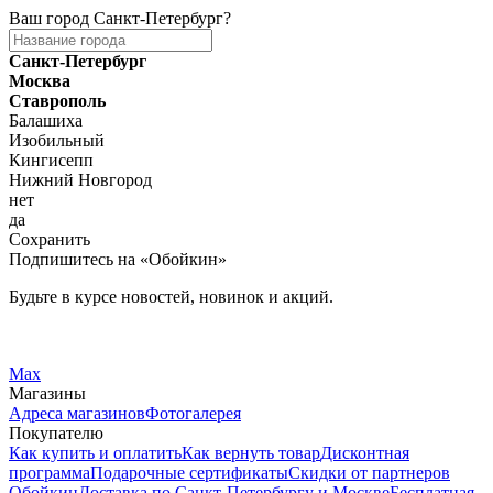
Ваш город
Санкт-Петербург
?
Санкт-Петербург
Москва
Ставрополь
Балашиха
Изобильный
Кингисепп
Нижний Новгород
нет
да
Сохранить
Подпишитесь на «Обойкин»
Будьте в курсе новостей, новинок и акций.
Telegram
Вконтакте
Max
Магазины
Адреса магазинов
Фотогалерея
Покупателю
Как купить и оплатить
Как вернуть товар
Дисконтная
программа
Подарочные сертификаты
Скидки от партнеров
Обойкин
Доставка по Санкт-Петербургу и Москве
Бесплатная