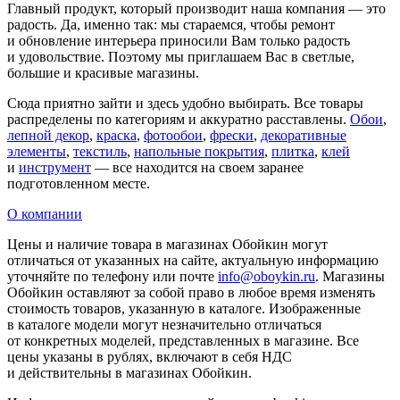
Главный продукт, который производит наша компания — это
радость. Да, именно так: мы стараемся, чтобы ремонт
и обновление интерьера приносили Вам только радость
и удовольствие. Поэтому мы приглашаем Вас в светлые,
большие и красивые магазины.
Сюда приятно зайти и здесь удобно выбирать. Все товары
распределены по категориям и аккуратно расставлены.
Обои
,
лепной декор
,
краска
,
фотообои
,
фрески
,
декоративные
элементы
,
текстиль
,
напольные покрытия
,
плитка
,
клей
и
инструмент
— все находится на своем заранее
подготовленном месте.
О компании
Цены и наличие товара в магазинах Обойкин могут
отличаться от указанных на сайте, актуальную информацию
уточняйте по телефону или почте
info@oboykin.ru
. Магазины
Обойкин оставляют за собой право в любое время изменять
стоимость товаров, указанную в каталоге. Изображенные
в каталоге модели могут незначительно отличаться
от конкретных моделей, представленных в магазине. Все
цены указаны в рублях, включают в себя НДС
и действительны в магазинах Обойкин.