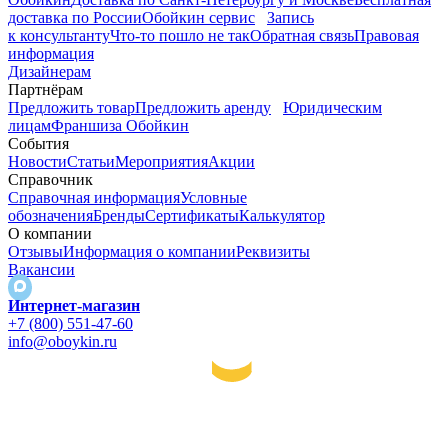
доставка по России
Обойкин сервис
Запись
к консультанту
Что-то пошло не так
Обратная связь
Правовая
информация
Дизайнерам
Партнёрам
Предложить товар
Предложить аренду
Юридическим
лицам
Франшиза Обойкин
События
Новости
Статьи
Мероприятия
Акции
Справочник
Справочная информация
Условные
обозначения
Бренды
Сертификаты
Калькулятор
О компании
Отзывы
Информация о компании
Реквизиты
Вакансии
Интернет-магазин
+7 (800) 551-47-60
info@oboykin.ru