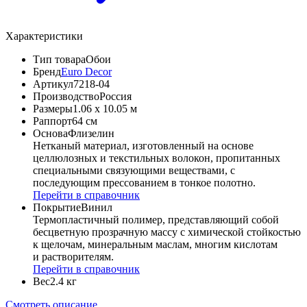
Характеристики
Тип товара
Обои
Бренд
Euro Decor
Артикул
7218-04
Производство
Россия
Размеры
1.06 x 10.05 м
Раппорт
64 см
Основа
Флизелин
Нетканый материал, изготовленный на основе
целлюлозных и текстильных волокон, пропитанных
специальными связующими веществами, с
последующим прессованием в тонкое полотно.
Перейти в справочник
Покрытие
Винил
Термопластичный полимер, представляющий собой
бесцветную прозрачную массу с химической стойкостью
к щелочам, минеральным маслам, многим кислотам
и растворителям.
Перейти в справочник
Вес
2.4 кг
Смотреть описание