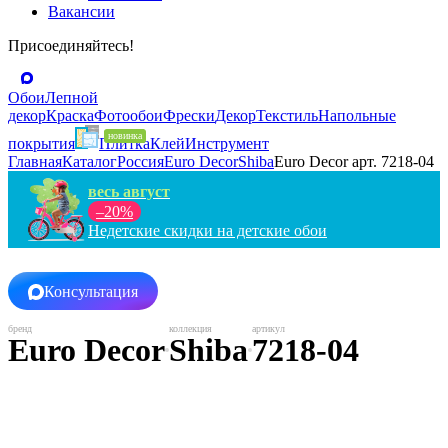
Вакансии
Присоединяйтесь!
Обои
Лепной
декор
Краска
Фотообои
Фрески
Декор
Текстиль
Напольные
покрытия
Плитка
Клей
Инструмент
Главная
Каталог
Россия
Euro Decor
Shiba
Euro Decor арт. 7218-04
весь август
–20%
Недетские скидки на детские обои
Консультация
Euro Decor
Shiba
7218-04