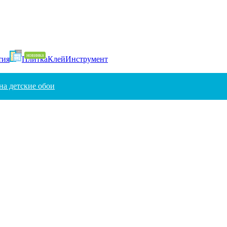
тия
Плитка
Клей
Инструмент
на детские обои