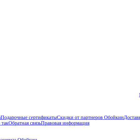
Вконтакте
а
Подарочные сертификаты
Скидки от партнеров Обойкин
Достав
 так
Обратная связь
Правовая информация
аншиза Обойкин