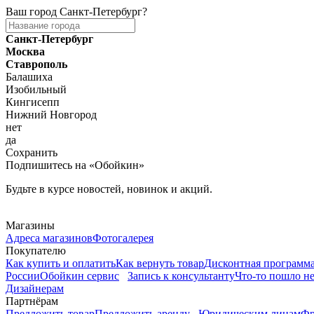
Ваш город
Санкт-Петербург
?
Санкт-Петербург
Москва
Ставрополь
Балашиха
Изобильный
Кингисепп
Нижний Новгород
нет
да
Сохранить
Подпишитесь на «Обойкин»
Будьте в курсе новостей, новинок и акций.
Telegram
Магазины
Адреса магазинов
Фотогалерея
Покупателю
Как купить и оплатить
Как вернуть товар
Дисконтная программ
России
Обойкин сервис
Запись к консультанту
Что-то пошло не
Дизайнерам
Партнёрам
Предложить товар
Предложить аренду
Юридическим лицам
Фр