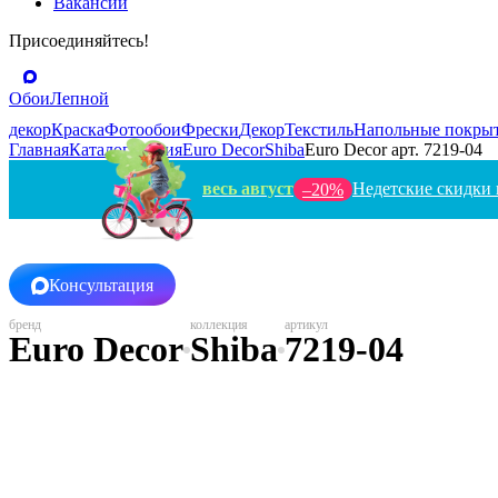
Вакансии
Присоединяйтесь!
Обои
Лепной
декор
Краска
Фотообои
Фрески
Декор
Текстиль
Напольные покры
Главная
Каталог
Россия
Euro Decor
Shiba
Euro Decor арт. 7219-04
весь август
Недетские скидки 
–20%
Консультация
Euro Decor
Shiba
7219-04