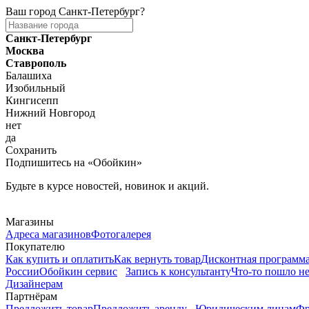
Ваш город
Санкт-Петербург
?
Санкт-Петербург
Москва
Ставрополь
Балашиха
Изобильный
Кингисепп
Нижний Новгород
нет
да
Сохранить
Подпишитесь на «Обойкин»
Будьте в курсе новостей, новинок и акций.
Telegram
Магазины
Адреса магазинов
Фотогалерея
Покупателю
Как купить и оплатить
Как вернуть товар
Дисконтная программ
России
Обойкин сервис
Запись к консультанту
Что-то пошло не
Дизайнерам
Партнёрам
Предложить товар
Предложить аренду
Юридическим лицам
Фр