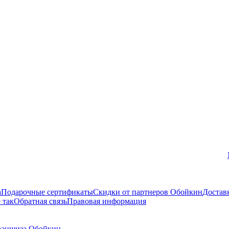
Вконтакте
а
Подарочные сертификаты
Скидки от партнеров Обойкин
Достав
 так
Обратная связь
Правовая информация
аншиза Обойкин