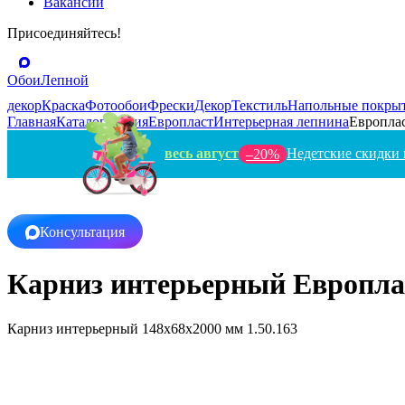
Вакансии
Присоединяйтесь!
Обои
Лепной
декор
Краска
Фотообои
Фрески
Декор
Текстиль
Напольные покры
Главная
Каталог
Россия
Европласт
Интерьерная лепнина
Европлас
весь август
Недетские скидки 
–20%
Консультация
Карниз интерьерный Европлас
Карниз интерьерный 148х68х2000 мм 1.50.163