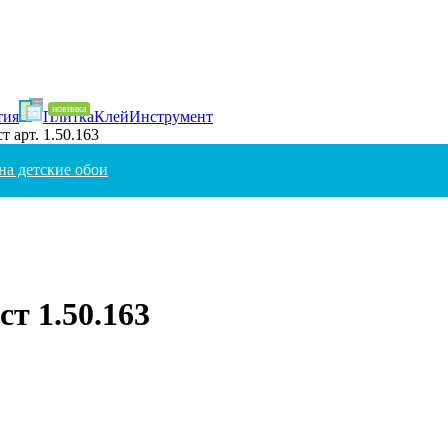
тия
Плитка
Клей
Инструмент
т арт. 1.50.163
на детские обои
т 1.50.163