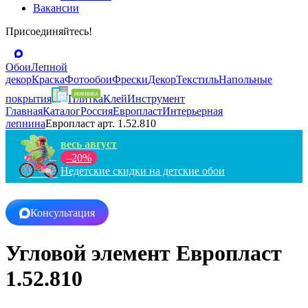
Вакансии
Присоединяйтесь!
Обои
Лепной
декор
Краска
Фотообои
Фрески
Декор
Текстиль
Напольные
покрытия
Плитка
Клей
Инструмент
Главная
Каталог
Россия
Европласт
Интерьерная
лепнина
Европласт арт. 1.52.810
весь август
–20%
Недетские скидки на детские обои
Консультация
Угловой элемент Европласт
1.52.810