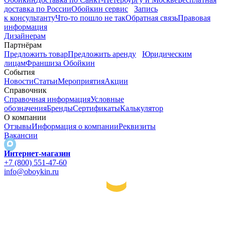
доставка по России
Обойкин сервис
Запись
к консультанту
Что-то пошло не так
Обратная связь
Правовая
информация
Дизайнерам
Партнёрам
Предложить товар
Предложить аренду
Юридическим
лицам
Франшиза Обойкин
События
Новости
Статьи
Мероприятия
Акции
Справочник
Справочная информация
Условные
обозначения
Бренды
Сертификаты
Калькулятор
О компании
Отзывы
Информация о компании
Реквизиты
Вакансии
Интернет-магазин
+7 (800) 551-47-60
info@oboykin.ru