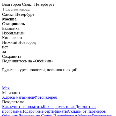
Ваш город
Санкт-Петербург
?
Санкт-Петербург
Москва
Ставрополь
Балашиха
Изобильный
Кингисепп
Нижний Новгород
нет
да
Сохранить
Подпишитесь на «Обойкин»
Будьте в курсе новостей, новинок и акций.
Telegram
Вконтакте
Max
Магазины
Адреса магазинов
Фотогалерея
Покупателю
Как купить и оплатить
Как вернуть товар
Дисконтная
программа
Подарочные сертификаты
Скидки от партнеров
Обойкин
Доставка по Санкт-Петербургу и Москве
Бесплатная