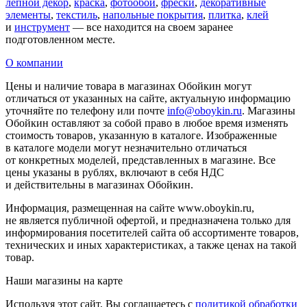
лепной декор
,
краска
,
фотообои
,
фрески
,
декоративные
элементы
,
текстиль
,
напольные покрытия
,
плитка
,
клей
и
инструмент
— все находится на своем заранее
подготовленном месте.
О компании
Цены и наличие товара в магазинах Обойкин могут
отличаться от указанных на сайте, актуальную информацию
уточняйте по телефону или почте
info@oboykin.ru
. Магазины
Обойкин оставляют за собой право в любое время изменять
стоимость товаров, указанную в каталоге. Изображенные
в каталоге модели могут незначительно отличаться
от конкретных моделей, представленных в магазине. Все
цены указаны в рублях, включают в себя НДС
и действительны в магазинах Обойкин.
Информация, размещенная на сайте www.oboykin.ru,
не является публичной офертой, и предназначена только для
информирования посетителей сайта об ассортименте товаров,
технических и иных характеристиках, а также ценах на такой
товар.
Наши магазины на карте
Используя этот сайт, Вы соглашаетесь с
политикой обработки