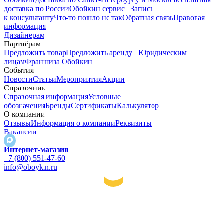
доставка по России
Обойкин сервис
Запись
к консультанту
Что-то пошло не так
Обратная связь
Правовая
информация
Дизайнерам
Партнёрам
Предложить товар
Предложить аренду
Юридическим
лицам
Франшиза Обойкин
События
Новости
Статьи
Мероприятия
Акции
Справочник
Справочная информация
Условные
обозначения
Бренды
Сертификаты
Калькулятор
О компании
Отзывы
Информация о компании
Реквизиты
Вакансии
Интернет-магазин
+7 (800) 551-47-60
info@oboykin.ru