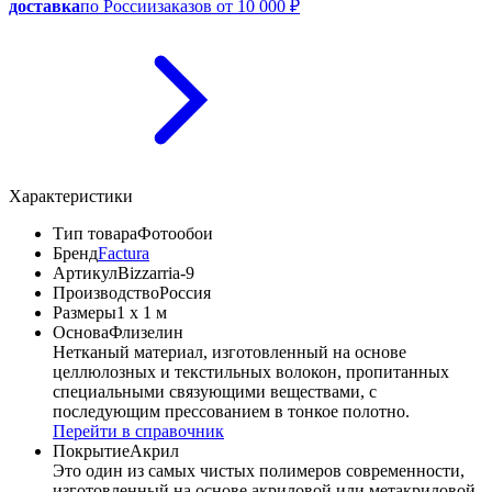
доставка
по России
заказов от 10 000 ₽
Характеристики
Тип товара
Фотообои
Бренд
Factura
Артикул
Bizzarria-9
Производство
Россия
Размеры
1 x 1 м
Основа
Флизелин
Нетканый материал, изготовленный на основе
целлюлозных и текстильных волокон, пропитанных
специальными связующими веществами, с
последующим прессованием в тонкое полотно.
Перейти в справочник
Покрытие
Акрил
Это один из самых чистых полимеров современности,
изготовленный на основе акриловой или метакриловой