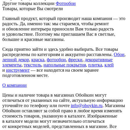
Другие товары коллекции
Фотообои
Товары, которые Вы смотрели
Главный продукт, который производит наша компания — это
радость. Да, именно так: мы стараемся, чтобы ремонт
и обновление интерьера приносили Вам только радость
и удовольствие. Поэтому мы приглашаем Вас в светлые,
большие и красивые магазины.
Сюда приятно зайти и здесь удобно выбирать. Все товары
распределены по категориям и аккуратно расставлены.
Обои
,
лепной декор
,
краска
,
фотообои
,
фрески
,
декоративные
элементы
,
текстиль
,
напольные покрытия
,
плитка
,
клей
и
инструмент
— все находится на своем заранее
подготовленном месте.
О компании
Цены и наличие товара в магазинах Обойкин могут
отличаться от указанных на сайте, актуальную информацию
уточняйте по телефону или почте
info@oboykin.ru
. Магазины
Обойкин оставляют за собой право в любое время изменять
стоимость товаров, указанную в каталоге. Изображенные
в каталоге модели могут незначительно отличаться
от конкретных моделей, представленных в магазине. Все