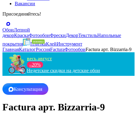
Вакансии
Присоединяйтесь!
Обои
Лепной
декор
Краска
Фотообои
Фрески
Декор
Текстиль
Напольные
покрытия
Плитка
Клей
Инструмент
Главная
Каталог
Россия
Factura
Фотообои
Factura арт. Bizzarria-9
весь август
–20%
Недетские скидки на детские обои
Консультация
Factura арт. Bizzarria-9