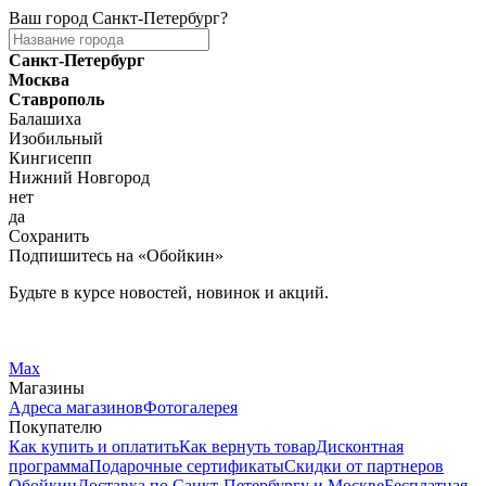
Ваш город
Санкт-Петербург
?
Санкт-Петербург
Москва
Ставрополь
Балашиха
Изобильный
Кингисепп
Нижний Новгород
нет
да
Сохранить
Подпишитесь на «Обойкин»
Будьте в курсе новостей, новинок и акций.
Telegram
Вконтакте
Max
Магазины
Адреса магазинов
Фотогалерея
Покупателю
Как купить и оплатить
Как вернуть товар
Дисконтная
программа
Подарочные сертификаты
Скидки от партнеров
Обойкин
Доставка по Санкт-Петербургу и Москве
Бесплатная