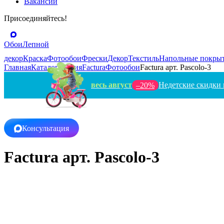
Вакансии
Присоединяйтесь!
Обои
Лепной
декор
Краска
Фотообои
Фрески
Декор
Текстиль
Напольные покры
Главная
Каталог
Россия
Factura
Фотообои
Factura арт. Pascolo-3
весь август
Недетские скидки 
–20%
Консультация
Factura арт. Pascolo-3