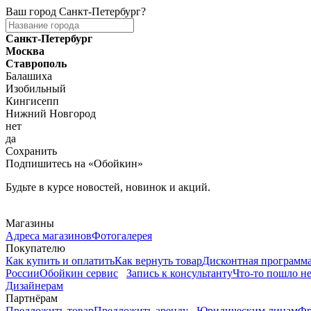
Ваш город
Санкт-Петербург
?
Санкт-Петербург
Москва
Ставрополь
Балашиха
Изобильный
Кингисепп
Нижний Новгород
нет
да
Сохранить
Подпишитесь на «Обойкин»
Будьте в курсе новостей, новинок и акций.
Telegram
Магазины
Адреса магазинов
Фотогалерея
Покупателю
Как купить и оплатить
Как вернуть товар
Дисконтная программ
России
Обойкин сервис
Запись к консультанту
Что-то пошло не
Дизайнерам
Партнёрам
Предложить товар
Предложить аренду
Юридическим лицам
Фр