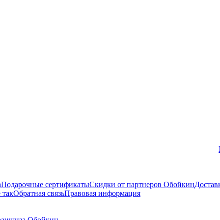
Вконтакте
а
Подарочные сертификаты
Скидки от партнеров Обойкин
Достав
 так
Обратная связь
Правовая информация
аншиза Обойкин