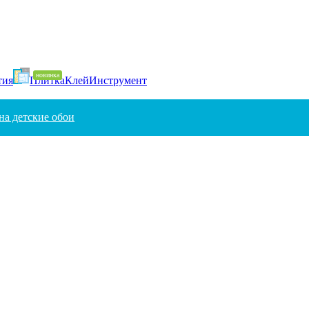
тия
Плитка
Клей
Инструмент
на детские обои