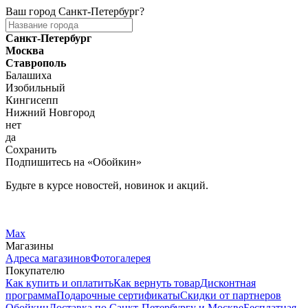
Ваш город
Санкт-Петербург
?
Санкт-Петербург
Москва
Ставрополь
Балашиха
Изобильный
Кингисепп
Нижний Новгород
нет
да
Сохранить
Подпишитесь на «Обойкин»
Будьте в курсе новостей, новинок и акций.
Telegram
Вконтакте
Max
Магазины
Адреса магазинов
Фотогалерея
Покупателю
Как купить и оплатить
Как вернуть товар
Дисконтная
программа
Подарочные сертификаты
Скидки от партнеров
Обойкин
Доставка по Санкт-Петербургу и Москве
Бесплатная