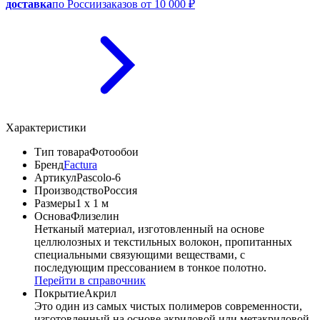
доставка
по России
заказов от 10 000 ₽
Характеристики
Тип товара
Фотообои
Бренд
Factura
Артикул
Pascolo-6
Производство
Россия
Размеры
1 x 1 м
Основа
Флизелин
Нетканый материал, изготовленный на основе
целлюлозных и текстильных волокон, пропитанных
специальными связующими веществами, с
последующим прессованием в тонкое полотно.
Перейти в справочник
Покрытие
Акрил
Это один из самых чистых полимеров современности,
изготовленный на основе акриловой или метакриловой