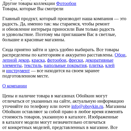
Другие товары коллекции
Фотообои
Товары, которые Вы смотрели
Главный продукт, который производит наша компания — это
радость. Да, именно так: мы стараемся, чтобы ремонт
и обновление интерьера приносили Вам только радость
и удовольствие. Поэтому мы приглашаем Вас в светлые,
большие и красивые магазины.
Сюда приятно зайти и здесь удобно выбирать. Все товары
распределены по категориям и аккуратно расставлены.
Обои
,
лепной декор
,
краска
,
фотообои
,
фрески
,
декоративные
элементы
,
текстиль
,
напольные покрытия
,
плитка
,
клей
и
инструмент
— все находится на своем заранее
подготовленном месте.
О компании
Цены и наличие товара в магазинах Обойкин могут
отличаться от указанных на сайте, актуальную информацию
уточняйте по телефону или почте
info@oboykin.ru
. Магазины
Обойкин оставляют за собой право в любое время изменять
стоимость товаров, указанную в каталоге. Изображенные
в каталоге модели могут незначительно отличаться
от конкретных моделей, представленных в магазине. Все