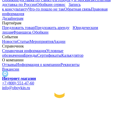
доставка по России
Обойкин сервис
Запись
к консультанту
Что-то пошло не так
Обратная связь
Правовая
информация
Дизайнерам
Партнёрам
Предложить товар
Предложить аренду
Юридическим
лицам
Франшиза Обойкин
События
Новости
Статьи
Мероприятия
Акции
Справочник
Справочная информация
Условные
обозначения
Бренды
Сертификаты
Калькулятор
О компании
Отзывы
Информация о компании
Реквизиты
Вакансии
Интернет-магазин
+7 (800) 551-47-60
info@oboykin.ru