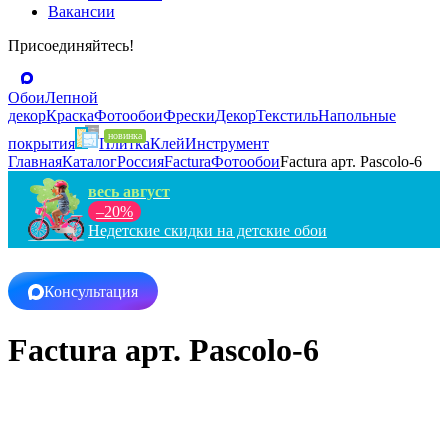
Вакансии
Присоединяйтесь!
Обои
Лепной
декор
Краска
Фотообои
Фрески
Декор
Текстиль
Напольные
покрытия
Плитка
Клей
Инструмент
Главная
Каталог
Россия
Factura
Фотообои
Factura арт. Pascolo-6
весь август
–20%
Недетские скидки на детские обои
Консультация
Factura арт. Pascolo-6