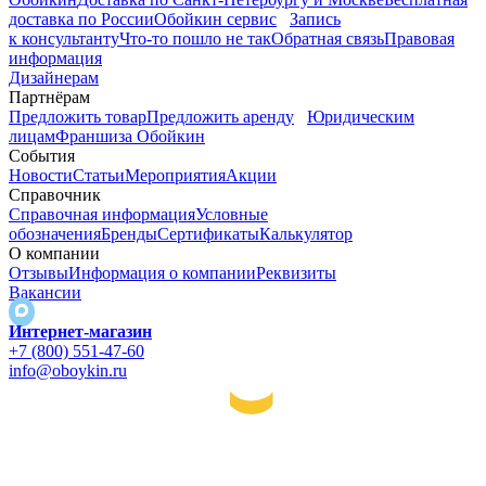
доставка по России
Обойкин сервис
Запись
к консультанту
Что-то пошло не так
Обратная связь
Правовая
информация
Дизайнерам
Партнёрам
Предложить товар
Предложить аренду
Юридическим
лицам
Франшиза Обойкин
События
Новости
Статьи
Мероприятия
Акции
Справочник
Справочная информация
Условные
обозначения
Бренды
Сертификаты
Калькулятор
О компании
Отзывы
Информация о компании
Реквизиты
Вакансии
Интернет-магазин
+7 (800) 551-47-60
info@oboykin.ru