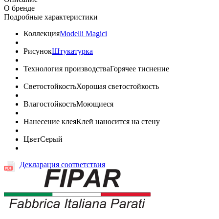
О бренде
Подробные характеристики
Коллекция
Modelli Magici
Рисунок
Штукатурка
Технология производства
Горячее тиснение
Светостойкость
Хорошая светостойкость
Влагостойкость
Моющиеся
Нанесение клея
Клей наносится на стену
Цвет
Серый
Декларация соответствия