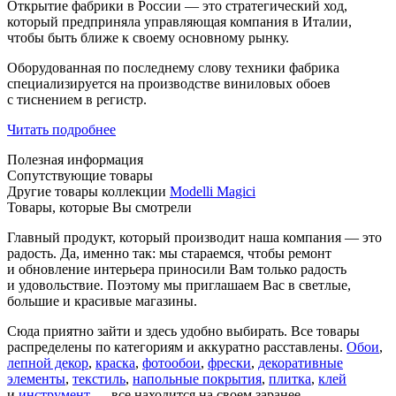
Открытие фабрики в России — это стратегический ход,
который предприняла управляющая компания в Италии,
чтобы быть ближе к своему основному рынку.
Оборудованная по последнему слову техники фабрика
специализируется на производстве виниловых обоев
с тиснением в регистр.
Читать подробнее
Полезная информация
Сопутствующие товары
Другие товары коллекции
Modelli Magici
Товары, которые Вы смотрели
Главный продукт, который производит наша компания — это
радость. Да, именно так: мы стараемся, чтобы ремонт
и обновление интерьера приносили Вам только радость
и удовольствие. Поэтому мы приглашаем Вас в светлые,
большие и красивые магазины.
Сюда приятно зайти и здесь удобно выбирать. Все товары
распределены по категориям и аккуратно расставлены.
Обои
,
лепной декор
,
краска
,
фотообои
,
фрески
,
декоративные
элементы
,
текстиль
,
напольные покрытия
,
плитка
,
клей
и
инструмент
— все находится на своем заранее