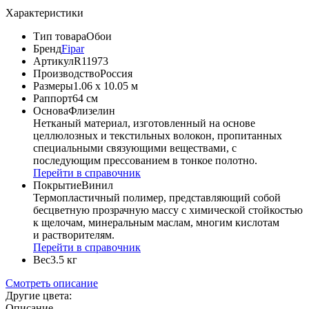
Характеристики
Тип товара
Обои
Бренд
Fipar
Артикул
R11973
Производство
Россия
Размеры
1.06 x 10.05 м
Раппорт
64 см
Основа
Флизелин
Нетканый материал, изготовленный на основе
целлюлозных и текстильных волокон, пропитанных
специальными связующими веществами, с
последующим прессованием в тонкое полотно.
Перейти в справочник
Покрытие
Винил
Термопластичный полимер, представляющий собой
бесцветную прозрачную массу с химической стойкостью
к щелочам, минеральным маслам, многим кислотам
и растворителям.
Перейти в справочник
Вес
3.5 кг
Смотреть описание
Другие цвета:
Описание