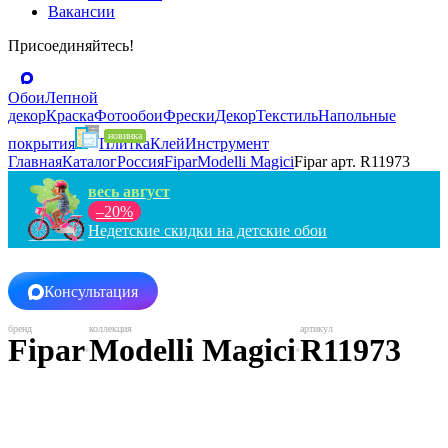
Вакансии
Присоединяйтесь!
Обои
Лепной
декор
Краска
Фотообои
Фрески
Декор
Текстиль
Напольные
покрытия
Плитка
Клей
Инструмент
Главная
Каталог
Россия
Fipar
Modelli Magici
Fipar арт. R11973
весь август
–20%
Недетские скидки на детские обои
Консультация
Fipar
Modelli Magici
R11973