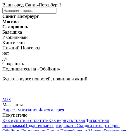
Ваш город
Санкт-Петербург
?
Санкт-Петербург
Москва
Ставрополь
Балашиха
Изобильный
Кингисепп
Нижний Новгород
нет
да
Сохранить
Подпишитесь на «Обойкин»
Будьте в курсе новостей, новинок и акций.
Telegram
Вконтакте
Max
Магазины
Адреса магазинов
Фотогалерея
Покупателю
Как купить и оплатить
Как вернуть товар
Дисконтная
программа
Подарочные сертификаты
Скидки от партнеров
Обойкин
Доставка по Санкт-Петербургу и Москве
Бесплатная