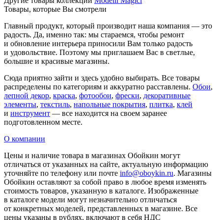
Другие товары коллекции
Modelli Magici
Товары, которые Вы смотрели
Главный продукт, который производит наша компания — это
радость. Да, именно так: мы стараемся, чтобы ремонт
и обновление интерьера приносили Вам только радость
и удовольствие. Поэтому мы приглашаем Вас в светлые,
большие и красивые магазины.
Сюда приятно зайти и здесь удобно выбирать. Все товары
распределены по категориям и аккуратно расставлены.
Обои
,
лепной декор
,
краска
,
фотообои
,
фрески
,
декоративные
элементы
,
текстиль
,
напольные покрытия
,
плитка
,
клей
и
инструмент
— все находится на своем заранее
подготовленном месте.
О компании
Цены и наличие товара в магазинах Обойкин могут
отличаться от указанных на сайте, актуальную информацию
уточняйте по телефону или почте
info@oboykin.ru
. Магазины
Обойкин оставляют за собой право в любое время изменять
стоимость товаров, указанную в каталоге. Изображенные
в каталоге модели могут незначительно отличаться
от конкретных моделей, представленных в магазине. Все
цены указаны в рублях, включают в себя НДС