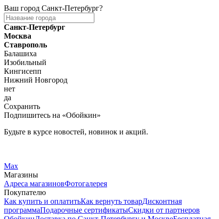
Ваш город
Санкт-Петербург
?
Санкт-Петербург
Москва
Ставрополь
Балашиха
Изобильный
Кингисепп
Нижний Новгород
нет
да
Сохранить
Подпишитесь на «Обойкин»
Будьте в курсе новостей, новинок и акций.
Telegram
Вконтакте
Max
Магазины
Адреса магазинов
Фотогалерея
Покупателю
Как купить и оплатить
Как вернуть товар
Дисконтная
программа
Подарочные сертификаты
Скидки от партнеров
Обойкин
Доставка по Санкт-Петербургу и Москве
Бесплатная