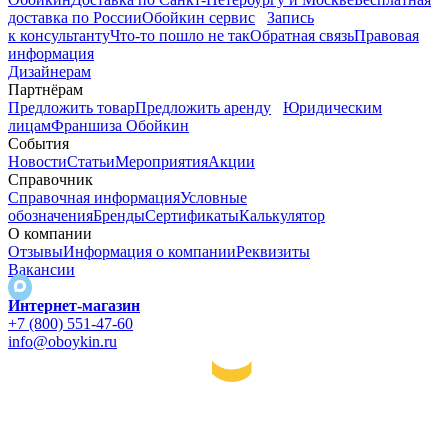
доставка по России
Обойкин сервис
Запись
к консультанту
Что-то пошло не так
Обратная связь
Правовая
информация
Дизайнерам
Партнёрам
Предложить товар
Предложить аренду
Юридическим
лицам
Франшиза Обойкин
События
Новости
Статьи
Мероприятия
Акции
Справочник
Справочная информация
Условные
обозначения
Бренды
Сертификаты
Калькулятор
О компании
Отзывы
Информация о компании
Реквизиты
Вакансии
Интернет-магазин
+7 (800) 551-47-60
info@oboykin.ru