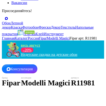
Вакансии
Присоединяйтесь!
Обои
Лепной
декор
Краска
Фотообои
Фрески
Декор
Текстиль
Напольные
покрытия
Плитка
Клей
Инструмент
Главная
Каталог
Россия
Fipar
Modelli Magici
Fipar арт. R11981
весь август
–20%
Недетские скидки на детские обои
Консультация
Fipar
Modelli Magici
R11981