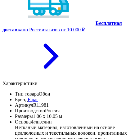
Бесплатная
доставка
по России
заказов от 10 000 ₽
Характеристики
Тип товара
Обои
Бренд
Fipar
Артикул
R11981
Производство
Россия
Размеры
1.06 x 10.05 м
Основа
Флизелин
Нетканый материал, изготовленный на основе
целлюлозных и текстильных волокон, пропитанных
специальными связующими веществами, с