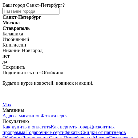
Ваш город
Санкт-Петербург
?
Санкт-Петербург
Москва
Ставрополь
Балашиха
Изобильный
Кингисепп
Нижний Новгород
нет
да
Сохранить
Подпишитесь на «Обойкин»
Будьте в курсе новостей, новинок и акций.
Telegram
Вконтакте
Max
Магазины
Адреса магазинов
Фотогалерея
Покупателю
Как купить и оплатить
Как вернуть товар
Дисконтная
программа
Подарочные сертификаты
Скидки от партнеров
Обойкин
Доставка по Санкт-Петербургу и Москве
Бесплатная