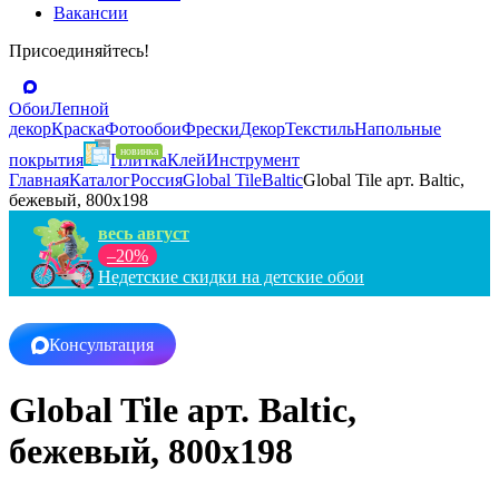
Вакансии
Присоединяйтесь!
Обои
Лепной
декор
Краска
Фотообои
Фрески
Декор
Текстиль
Напольные
покрытия
Плитка
Клей
Инструмент
Главная
Каталог
Россия
Global Tile
Baltic
Global Tile арт. Baltic,
бежевый, 800x198
весь август
–20%
Недетские скидки на детские обои
Консультация
Global Tile арт. Baltic,
бежевый, 800x198