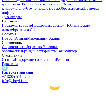
доставка по России
Обойкин сервис
Запись
к консультанту
Что-то пошло не так
Обратная связь
Правовая
информация
Дизайнерам
Партнёрам
Предложить товар
Предложить аренду
Юридическим
лицам
Франшиза Обойкин
События
Новости
Статьи
Мероприятия
Акции
Справочник
Справочная информация
Условные
обозначения
Бренды
Сертификаты
Калькулятор
О компании
Отзывы
Информация о компании
Реквизиты
Вакансии
Интернет-магазин
+7 (800) 551-47-60
info@oboykin.ru