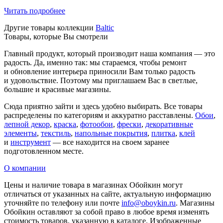
Читать подробнее
Другие товары коллекции
Baltic
Товары, которые Вы смотрели
Главный продукт, который производит наша компания — это
радость. Да, именно так: мы стараемся, чтобы ремонт
и обновление интерьера приносили Вам только радость
и удовольствие. Поэтому мы приглашаем Вас в светлые,
большие и красивые магазины.
Сюда приятно зайти и здесь удобно выбирать. Все товары
распределены по категориям и аккуратно расставлены.
Обои
,
лепной декор
,
краска
,
фотообои
,
фрески
,
декоративные
элементы
,
текстиль
,
напольные покрытия
,
плитка
,
клей
и
инструмент
— все находится на своем заранее
подготовленном месте.
О компании
Цены и наличие товара в магазинах Обойкин могут
отличаться от указанных на сайте, актуальную информацию
уточняйте по телефону или почте
info@oboykin.ru
. Магазины
Обойкин оставляют за собой право в любое время изменять
стоимость товаров, указанную в каталоге. Изображенные