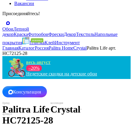
Вакансии
Присоединяйтесь!
Обои
Лепной
декор
Краска
Фотообои
Фрески
Декор
Текстиль
Напольные
покрытия
Плитка
Клей
Инструмент
Главная
Каталог
Россия
Palitra Home
Crystal
Palitra Life арт.
HC72125-28
весь август
–20%
Недетские скидки на детские обои
Консультация
Palitra Life
Crystal
HC72125-28