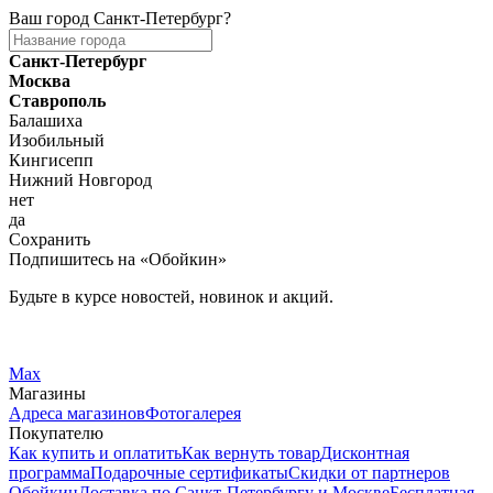
Ваш город
Санкт-Петербург
?
Санкт-Петербург
Москва
Ставрополь
Балашиха
Изобильный
Кингисепп
Нижний Новгород
нет
да
Сохранить
Подпишитесь на «Обойкин»
Будьте в курсе новостей, новинок и акций.
Telegram
Вконтакте
Max
Магазины
Адреса магазинов
Фотогалерея
Покупателю
Как купить и оплатить
Как вернуть товар
Дисконтная
программа
Подарочные сертификаты
Скидки от партнеров
Обойкин
Доставка по Санкт-Петербургу и Москве
Бесплатная