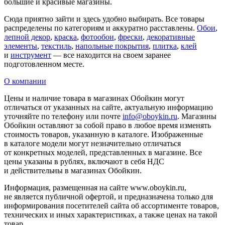
большие и красивые магазины.
Сюда приятно зайти и здесь удобно выбирать. Все товары
распределены по категориям и аккуратно расставлены.
Обои
,
лепной декор
,
краска
,
фотообои
,
фрески
,
декоративные
элементы
,
текстиль
,
напольные покрытия
,
плитка
,
клей
и
инструмент
— все находится на своем заранее
подготовленном месте.
О компании
Цены и наличие товара в магазинах Обойкин могут
отличаться от указанных на сайте, актуальную информацию
уточняйте по телефону или почте
info@oboykin.ru
. Магазины
Обойкин оставляют за собой право в любое время изменять
стоимость товаров, указанную в каталоге. Изображенные
в каталоге модели могут незначительно отличаться
от конкретных моделей, представленных в магазине. Все
цены указаны в рублях, включают в себя НДС
и действительны в магазинах Обойкин.
Информация, размещенная на сайте www.oboykin.ru,
не является публичной офертой, и предназначена только для
информирования посетителей сайта об ассортименте товаров,
технических и иных характеристиках, а также ценах на такой
товар.