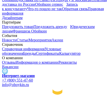
доставка по России
Обойкин сервис
Запись
к консультанту
Что-то пошло не так
Обратная связь
Правовая
информация
Дизайнерам
Партнёрам
Предложить товар
Предложить аренду
Юридическим
лицам
Франшиза Обойкин
События
Новости
Статьи
Мероприятия
Акции
Справочник
Справочная информация
Условные
обозначения
Бренды
Сертификаты
Калькулятор
О компании
Отзывы
Информация о компании
Реквизиты
Вакансии
Интернет-магазин
+7 (800) 551-47-60
info@oboykin.ru