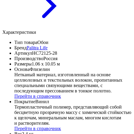
Характеристики
Тип товара
Обои
Бренд
Palitra Life
Артикул
HC72125-28
Производство
Россия
Размеры
1.06 x 10.05 м
Основа
Флизелин
Нетканый материал, изготовленный на основе
целлюлозных и текстильных волокон, пропитанных
специальными связующими веществами, с
последующим прессованием в тонкое полотно.
Перейти в справочник
Покрытие
Винил
Термопластичный полимер, представляющий собой
бесцветную прозрачную массу с химической стойкостью
к щелочам, минеральным маслам, многим кислотам
и растворителям.
Перейти в справочник
Вес
2.4 кг