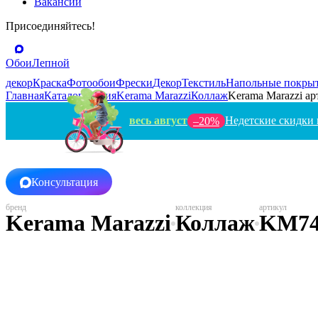
Вакансии
Присоединяйтесь!
Обои
Лепной
декор
Краска
Фотообои
Фрески
Декор
Текстиль
Напольные покры
Главная
Каталог
Россия
Kerama Marazzi
Коллаж
Kerama Marazzi а
весь август
Недетские скидки 
–20%
Консультация
Kerama Marazzi
Коллаж
KM74