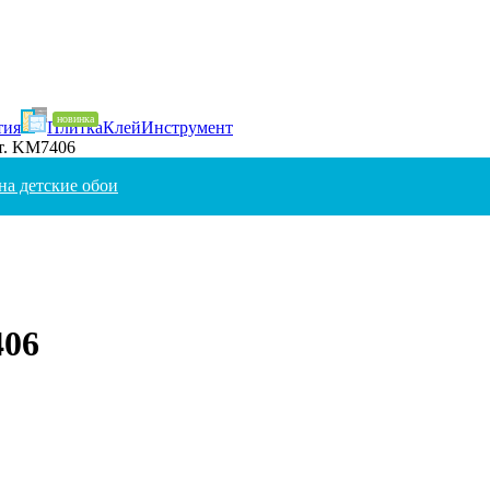
тия
Плитка
Клей
Инструмент
рт. KM7406
на детские обои
06