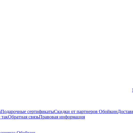
Вконтакте
а
Подарочные сертификаты
Скидки от партнеров Обойкин
Достав
 так
Обратная связь
Правовая информация
аншиза Обойкин