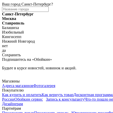
Ваш город
Санкт-Петербург
?
Санкт-Петербург
Москва
Ставрополь
Балашиха
Изобильный
Кингисепп
Нижний Новгород
нет
да
Сохранить
Подпишитесь на «Обойкин»
Будьте в курсе новостей, новинок и акций.
Telegram
Магазины
Адреса магазинов
Фотогалерея
Покупателю
Как купить и оплатить
Как вернуть товар
Дисконтная программ
России
Обойкин сервис
Запись к консультанту
Что-то пошло не
Дизайнерам
Партнёрам
Предложить товар
Предложить аренду
Юридическим лицам
Фр