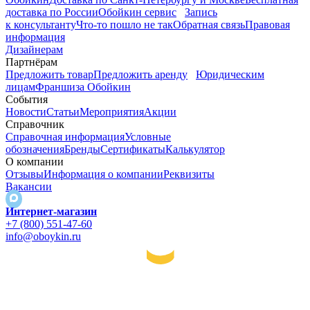
доставка по России
Обойкин сервис
Запись
к консультанту
Что-то пошло не так
Обратная связь
Правовая
информация
Дизайнерам
Партнёрам
Предложить товар
Предложить аренду
Юридическим
лицам
Франшиза Обойкин
События
Новости
Статьи
Мероприятия
Акции
Справочник
Справочная информация
Условные
обозначения
Бренды
Сертификаты
Калькулятор
О компании
Отзывы
Информация о компании
Реквизиты
Вакансии
Интернет-магазин
+7 (800) 551-47-60
info@oboykin.ru