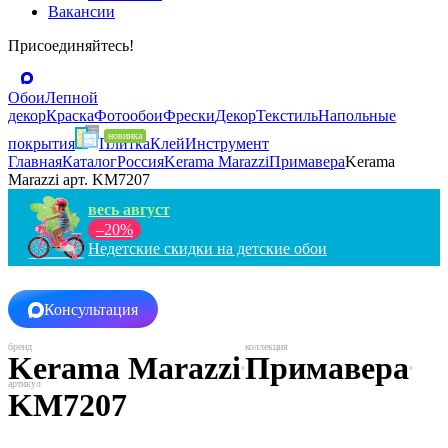
Вакансии
Присоединяйтесь!
Обои
Лепной
декор
Краска
Фотообои
Фрески
Декор
Текстиль
Напольные
покрытия
Плитка
Клей
Инструмент
Главная
Каталог
Россия
Kerama Marazzi
Примавера
Kerama
Marazzi арт. KM7207
весь август
–20%
Недетские скидки на детские обои
Консультация
Kerama Marazzi
Примавера
KM7207