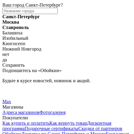
Ваш город
Санкт-Петербург
?
Санкт-Петербург
Москва
Ставрополь
Балашиха
Изобильный
Кингисепп
Нижний Новгород
нет
да
Сохранить
Подпишитесь на «Обойкин»
Будьте в курсе новостей, новинок и акций.
Telegram
Вконтакте
Max
Магазины
Адреса магазинов
Фотогалерея
Покупателю
Как купить и оплатить
Как вернуть товар
Дисконтная
программа
Подарочные сертификаты
Скидки от партнеров
Обойкин
Доставка по Санкт-Петербургу и Москве
Бесплатная