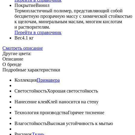
Покрытие
Винил
Термопластичный полимер, представляющий собой
бесцветную прозрачную массу с химической стойкостью
к щелочам, минеральным маслам, многим кислотам
и растворителям.
Перейти в справочник
Вес
4.1 кг
Смотреть описание
Другие цвета:
Описание
О бренде
Подробные характеристики
Коллекция
Примавера
Светостойкость
Хорошая светостойкость
Нанесение клея
Клей наносится на стену
Технология производства
Горячее тиснение
Влагостойкость
Высокая устойчивость к мытью
Рисунок
Ткань