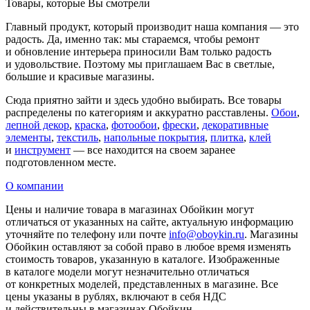
Товары, которые Вы смотрели
Главный продукт, который производит наша компания — это
радость. Да, именно так: мы стараемся, чтобы ремонт
и обновление интерьера приносили Вам только радость
и удовольствие. Поэтому мы приглашаем Вас в светлые,
большие и красивые магазины.
Сюда приятно зайти и здесь удобно выбирать. Все товары
распределены по категориям и аккуратно расставлены.
Обои
,
лепной декор
,
краска
,
фотообои
,
фрески
,
декоративные
элементы
,
текстиль
,
напольные покрытия
,
плитка
,
клей
и
инструмент
— все находится на своем заранее
подготовленном месте.
О компании
Цены и наличие товара в магазинах Обойкин могут
отличаться от указанных на сайте, актуальную информацию
уточняйте по телефону или почте
info@oboykin.ru
. Магазины
Обойкин оставляют за собой право в любое время изменять
стоимость товаров, указанную в каталоге. Изображенные
в каталоге модели могут незначительно отличаться
от конкретных моделей, представленных в магазине. Все
цены указаны в рублях, включают в себя НДС
и действительны в магазинах Обойкин.