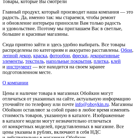
Товары, которые Вы смотрели
Главный продукт, который производит наша компания — это
радость. Да, именно так: мы стараемся, чтобы ремонт
и обновление интерьера приносили Вам только радость
и удовольствие. Поэтому мы приглашаем Вас в светлые,
большие и красивые магазины.
Сюда приятно зайти и здесь удобно выбирать. Все товары
распределены по категориям и аккуратно расставлены.
Обои
,
лепной декор
,
краска
,
фотообои
,
фрески
,
декоративные
элементы
,
текстиль
,
напольные покрытия
,
плитка
,
клей
и
инструмент
— все находится на своем заранее
подготовленном месте.
О компании
Цены и наличие товара в магазинах Обойкин могут
отличаться от указанных на сайте, актуальную информацию
уточняйте по телефону или почте
info@oboykin.ru
. Магазины
Обойкин оставляют за собой право в любое время изменять
стоимость товаров, указанную в каталоге. Изображенные
в каталоге модели могут незначительно отличаться
от конкретных моделей, представленных в магазине. Все
цены указаны в рублях, включают в себя НДС
и действительны в магазинах Обойкин.