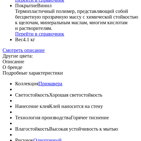
Покрытие
Винил
Термопластичный полимер, представляющий собой
бесцветную прозрачную массу с химической стойкостью
к щелочам, минеральным маслам, многим кислотам
и растворителям.
Перейти в справочник
Вес
4.1 кг
Смотреть описание
Другие цвета:
Описание
О бренде
Подробные характеристики
Коллекция
Примавера
Светостойкость
Хорошая светостойкость
Нанесение клея
Клей наносится на стену
Технология производства
Горячее тиснение
Влагостойкость
Высокая устойчивость к мытью
Рисунок
Однотонный