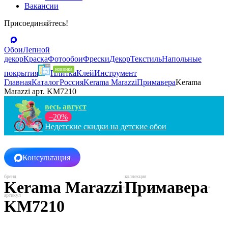
Вакансии
Присоединяйтесь!
Обои
Лепной
декор
Краска
Фотообои
Фрески
Декор
Текстиль
Напольные
покрытия
Плитка
Клей
Инструмент
Главная
Каталог
Россия
Kerama Marazzi
Примавера
Kerama
Marazzi арт. KM7210
весь август
–20%
Недетские скидки на детские обои
Консультация
Kerama Marazzi
Примавера
KM7210