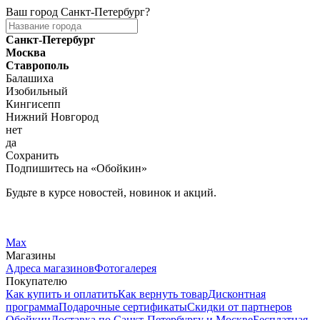
Ваш город
Санкт-Петербург
?
Санкт-Петербург
Москва
Ставрополь
Балашиха
Изобильный
Кингисепп
Нижний Новгород
нет
да
Сохранить
Подпишитесь на «Обойкин»
Будьте в курсе новостей, новинок и акций.
Telegram
Вконтакте
Max
Магазины
Адреса магазинов
Фотогалерея
Покупателю
Как купить и оплатить
Как вернуть товар
Дисконтная
программа
Подарочные сертификаты
Скидки от партнеров
Обойкин
Доставка по Санкт-Петербургу и Москве
Бесплатная