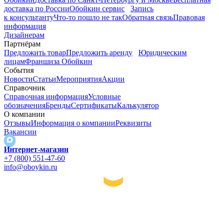
доставка по России
Обойкин сервис
Запись
к консультанту
Что-то пошло не так
Обратная связь
Правовая
информация
Дизайнерам
Партнёрам
Предложить товар
Предложить аренду
Юридическим
лицам
Франшиза Обойкин
События
Новости
Статьи
Мероприятия
Акции
Справочник
Справочная информация
Условные
обозначения
Бренды
Сертификаты
Калькулятор
О компании
Отзывы
Информация о компании
Реквизиты
Вакансии
Интернет-магазин
+7 (800) 551-47-60
info@oboykin.ru