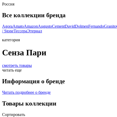
Россия
Все коллекции бренда
Agora
Amato
Amazon
Augusto
Cement
David
Dolmen
Fernando
Granito
/ Stone
Тессера
Этернал
категория
Сенза Пари
смотреть товары
читать еще
Информация о бренде
Читать подробнее о бренде
Товары коллекции
Сортировать