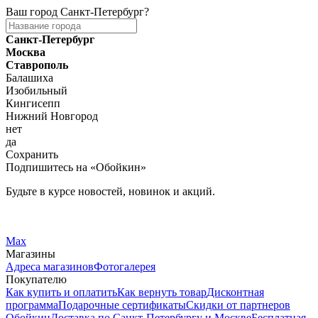
Ваш город
Санкт-Петербург
?
Санкт-Петербург
Москва
Ставрополь
Балашиха
Изобильный
Кингисепп
Нижний Новгород
нет
да
Сохранить
Подпишитесь на «Обойкин»
Будьте в курсе новостей, новинок и акций.
Telegram
Вконтакте
Max
Магазины
Адреса магазинов
Фотогалерея
Покупателю
Как купить и оплатить
Как вернуть товар
Дисконтная
программа
Подарочные сертификаты
Скидки от партнеров
Обойкин
Доставка по Санкт-Петербургу и Москве
Бесплатная