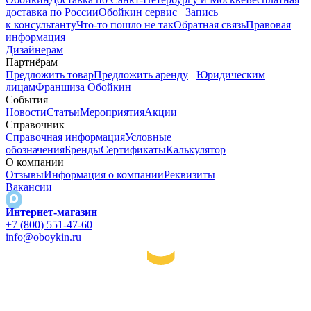
доставка по России
Обойкин сервис
Запись
к консультанту
Что-то пошло не так
Обратная связь
Правовая
информация
Дизайнерам
Партнёрам
Предложить товар
Предложить аренду
Юридическим
лицам
Франшиза Обойкин
События
Новости
Статьи
Мероприятия
Акции
Справочник
Справочная информация
Условные
обозначения
Бренды
Сертификаты
Калькулятор
О компании
Отзывы
Информация о компании
Реквизиты
Вакансии
Интернет-магазин
+7 (800) 551-47-60
info@oboykin.ru