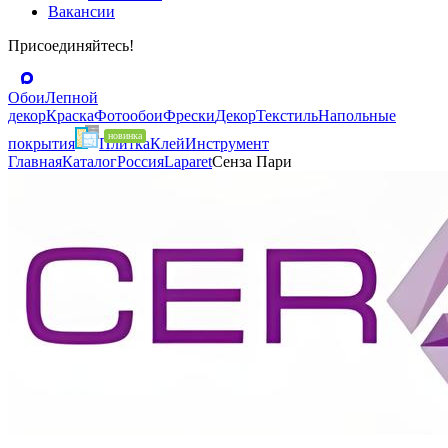
Вакансии
Присоединяйтесь!
Обои
Лепной
декор
Краска
Фотообои
Фрески
Декор
Текстиль
Напольные
покрытия
Плитка
Клей
Инструмент
Главная
Каталог
Россия
Laparet
Сенза Пари