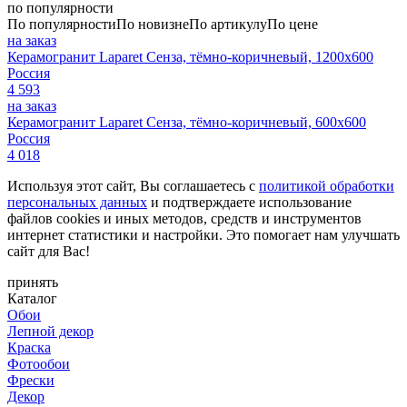
по популярности
По популярности
По новизне
По артикулу
По цене
на заказ
Керамогранит Laparet Сенза, тёмно-коричневый, 1200х600
Россия
4 593
на заказ
Керамогранит Laparet Сенза, тёмно-коричневый, 600х600
Россия
4 018
Используя этот сайт, Вы соглашаетесь с
политикой обработки
персональных данных
и подтверждаете использование
файлов cookies и иных методов, средств и инструментов
интернет статистики и настройки. Это помогает нам улучшать
сайт для Вас!
принять
Каталог
Обои
Лепной декор
Краска
Фотообои
Фрески
Декор