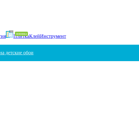
тия
Плитка
Клей
Инструмент
на детские обои