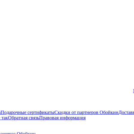
Вконтакте
а
Подарочные сертификаты
Скидки от партнеров Обойкин
Достав
 так
Обратная связь
Правовая информация
аншиза Обойкин