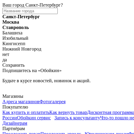
Ваш город
Санкт-Петербург
?
Санкт-Петербург
Москва
Ставрополь
Балашиха
Изобильный
Кингисепп
Нижний Новгород
нет
да
Сохранить
Подпишитесь на «Обойкин»
Будьте в курсе новостей, новинок и акций.
Telegram
Магазины
Адреса магазинов
Фотогалерея
Покупателю
Как купить и оплатить
Как вернуть товар
Дисконтная программ
России
Обойкин сервис
Запись к консультанту
Что-то пошло не
Дизайнерам
Партнёрам
Предложить товар
Предложить аренду
Юридическим лицам
Фр