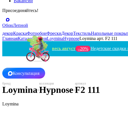
Вакансии
Присоединяйтесь!
Обои
Лепной
декор
Краска
Фотообои
Фрески
Декор
Текстиль
Напольные покры
Главная
Каталог
Россия
Loymina
Hypnose
Loymina арт. F2 111
весь август
Недетские скидки 
–20%
Консультация
Loymina
Hypnose
F2 111
Loymina