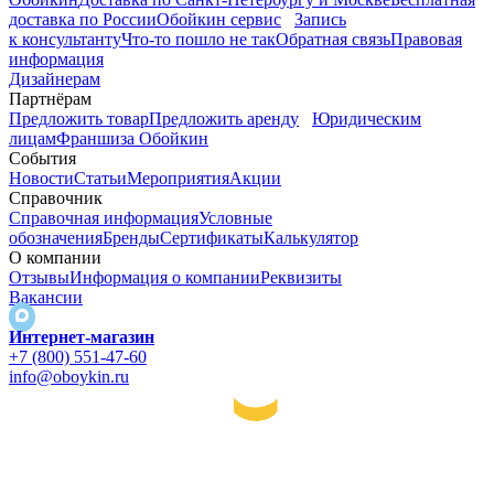
доставка по России
Обойкин сервис
Запись
к консультанту
Что-то пошло не так
Обратная связь
Правовая
информация
Дизайнерам
Партнёрам
Предложить товар
Предложить аренду
Юридическим
лицам
Франшиза Обойкин
События
Новости
Статьи
Мероприятия
Акции
Справочник
Справочная информация
Условные
обозначения
Бренды
Сертификаты
Калькулятор
О компании
Отзывы
Информация о компании
Реквизиты
Вакансии
Интернет-магазин
+7 (800) 551-47-60
info@oboykin.ru