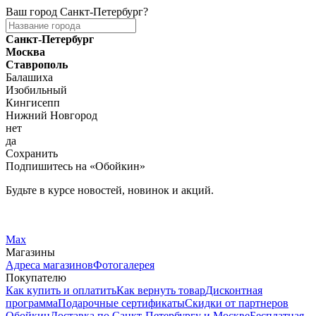
Ваш город
Санкт-Петербург
?
Санкт-Петербург
Москва
Ставрополь
Балашиха
Изобильный
Кингисепп
Нижний Новгород
нет
да
Сохранить
Подпишитесь на «Обойкин»
Будьте в курсе новостей, новинок и акций.
Telegram
Вконтакте
Max
Магазины
Адреса магазинов
Фотогалерея
Покупателю
Как купить и оплатить
Как вернуть товар
Дисконтная
программа
Подарочные сертификаты
Скидки от партнеров
Обойкин
Доставка по Санкт-Петербургу и Москве
Бесплатная