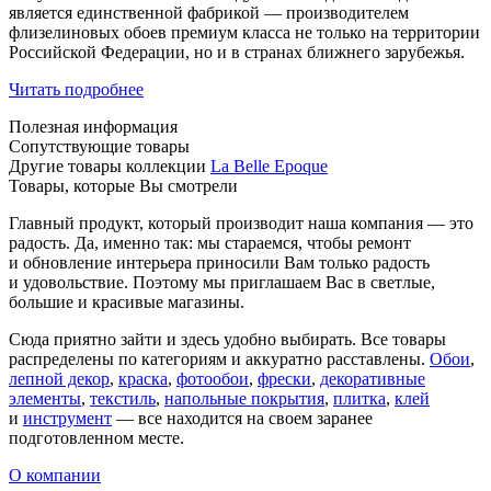
является единственной фабрикой — производителем
флизелиновых обоев премиум класса не только на территории
Российской Федерации, но и в странах ближнего зарубежья.
Читать подробнее
Полезная информация
Сопутствующие товары
Другие товары коллекции
La Belle Epoque
Товары, которые Вы смотрели
Главный продукт, который производит наша компания — это
радость. Да, именно так: мы стараемся, чтобы ремонт
и обновление интерьера приносили Вам только радость
и удовольствие. Поэтому мы приглашаем Вас в светлые,
большие и красивые магазины.
Сюда приятно зайти и здесь удобно выбирать. Все товары
распределены по категориям и аккуратно расставлены.
Обои
,
лепной декор
,
краска
,
фотообои
,
фрески
,
декоративные
элементы
,
текстиль
,
напольные покрытия
,
плитка
,
клей
и
инструмент
— все находится на своем заранее
подготовленном месте.
О компании