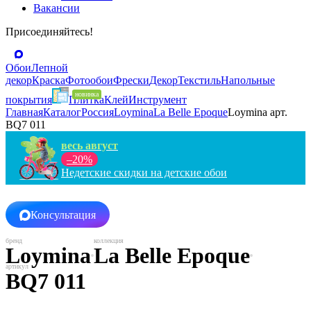
Вакансии
Присоединяйтесь!
Обои
Лепной
декор
Краска
Фотообои
Фрески
Декор
Текстиль
Напольные
покрытия
Плитка
Клей
Инструмент
Главная
Каталог
Россия
Loymina
La Belle Epoque
Loymina арт.
BQ7 011
весь август
–20%
Недетские скидки на детские обои
Консультация
Loymina
La Belle Epoque
BQ7 011