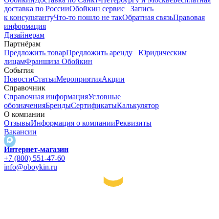
доставка по России
Обойкин сервис
Запись
к консультанту
Что-то пошло не так
Обратная связь
Правовая
информация
Дизайнерам
Партнёрам
Предложить товар
Предложить аренду
Юридическим
лицам
Франшиза Обойкин
События
Новости
Статьи
Мероприятия
Акции
Справочник
Справочная информация
Условные
обозначения
Бренды
Сертификаты
Калькулятор
О компании
Отзывы
Информация о компании
Реквизиты
Вакансии
Интернет-магазин
+7 (800) 551-47-60
info@oboykin.ru