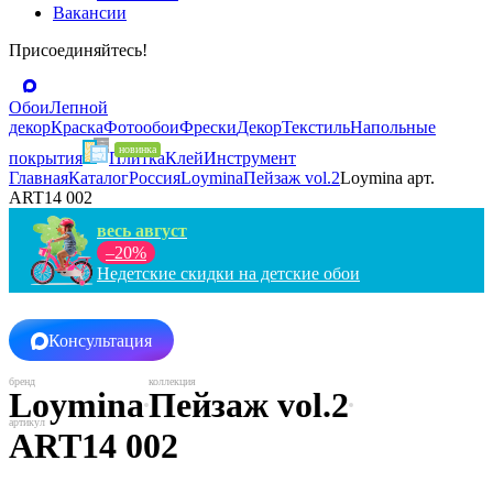
Вакансии
Присоединяйтесь!
Обои
Лепной
декор
Краска
Фотообои
Фрески
Декор
Текстиль
Напольные
покрытия
Плитка
Клей
Инструмент
Главная
Каталог
Россия
Loymina
Пейзаж vol.2
Loymina арт.
ART14 002
весь август
–20%
Недетские скидки на детские обои
Консультация
Loymina
Пейзаж vol.2
ART14 002