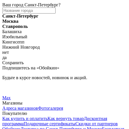
Ваш город
Санкт-Петербург
?
Санкт-Петербург
Москва
Ставрополь
Балашиха
Изобильный
Кингисепп
Нижний Новгород
нет
да
Сохранить
Подпишитесь на «Обойкин»
Будьте в курсе новостей, новинок и акций.
Telegram
Вконтакте
Max
Магазины
Адреса магазинов
Фотогалерея
Покупателю
Как купить и оплатить
Как вернуть товар
Дисконтная
программа
Подарочные сертификаты
Скидки от партнеров
Обойкин
Доставка по Санкт-Петербургу и Москве
Бесплатная