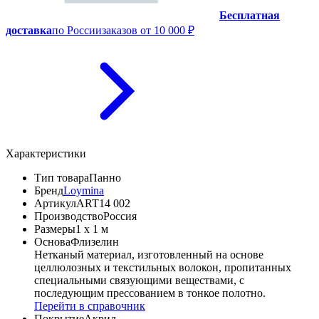
Бесплатная
доставка
по России
заказов от 10 000 ₽
Характеристики
Тип товара
Панно
Бренд
Loymina
Артикул
ART14 002
Производство
Россия
Размеры
1 x 1 м
Основа
Флизелин
Нетканый материал, изготовленный на основе
целлюлозных и текстильных волокон, пропитанных
специальными связующими веществами, с
последующим прессованием в тонкое полотно.
Перейти в справочник
Покрытие
Акрил