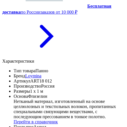
Бесплатная
доставка
по России
заказов от 10 000 ₽
Характеристики
Тип товара
Панно
Бренд
Loymina
Артикул
ART18 012
Производство
Россия
Размеры
1 x 1 м
Основа
Флизелин
Нетканый материал, изготовленный на основе
целлюлозных и текстильных волокон, пропитанных
специальными связующими веществами, с
последующим прессованием в тонкое полотно.
Перейти в справочник
Покрытие
Акрил