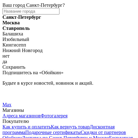
Ваш город
Санкт-Петербург
?
Санкт-Петербург
Москва
Ставрополь
Балашиха
Изобильный
Кингисепп
Нижний Новгород
нет
да
Сохранить
Подпишитесь на «Обойкин»
Будьте в курсе новостей, новинок и акций.
Telegram
Вконтакте
Max
Магазины
Адреса магазинов
Фотогалерея
Покупателю
Как купить и оплатить
Как вернуть товар
Дисконтная
программа
Подарочные сертификаты
Скидки от партнеров
Обойкин
Доставка по Санкт-Петербургу и Москве
Бесплатная