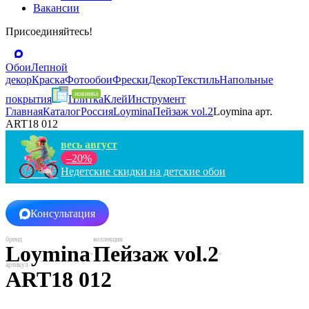
Вакансии
Присоединяйтесь!
Обои
Лепной
декор
Краска
Фотообои
Фрески
Декор
Текстиль
Напольные
покрытия
Плитка
Клей
Инструмент
Главная
Каталог
Россия
Loymina
Пейзаж vol.2
Loymina арт.
ART18 012
весь август
–20%
Недетские скидки на детские обои
Консультация
Loymina
Пейзаж vol.2
ART18 012