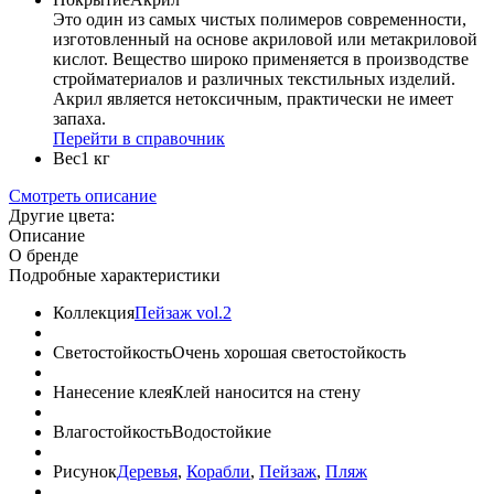
Это один из самых чистых полимеров современности,
изготовленный на основе акриловой или метакриловой
кислот. Вещество широко применяется в производстве
стройматериалов и различных текстильных изделий.
Акрил является нетоксичным, практически не имеет
запаха.
Перейти в справочник
Вес
1 кг
Смотреть описание
Другие цвета:
Описание
О бренде
Подробные характеристики
Коллекция
Пейзаж vol.2
Светостойкость
Очень хорошая светостойкость
Нанесение клея
Клей наносится на стену
Влагостойкость
Водостойкие
Рисунок
Деревья
,
Корабли
,
Пейзаж
,
Пляж