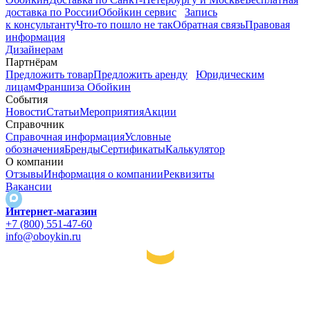
доставка по России
Обойкин сервис
Запись
к консультанту
Что-то пошло не так
Обратная связь
Правовая
информация
Дизайнерам
Партнёрам
Предложить товар
Предложить аренду
Юридическим
лицам
Франшиза Обойкин
События
Новости
Статьи
Мероприятия
Акции
Справочник
Справочная информация
Условные
обозначения
Бренды
Сертификаты
Калькулятор
О компании
Отзывы
Информация о компании
Реквизиты
Вакансии
Интернет-магазин
+7 (800) 551-47-60
info@oboykin.ru