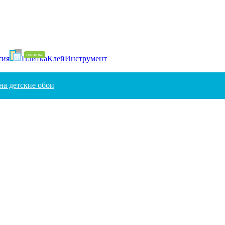
тия
Плитка
Клей
Инструмент
на детские обои