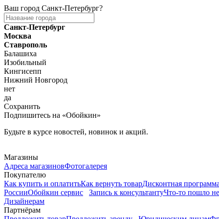
Ваш город
Санкт-Петербург
?
Санкт-Петербург
Москва
Ставрополь
Балашиха
Изобильный
Кингисепп
Нижний Новгород
нет
да
Сохранить
Подпишитесь на «Обойкин»
Будьте в курсе новостей, новинок и акций.
Telegram
Магазины
Адреса магазинов
Фотогалерея
Покупателю
Как купить и оплатить
Как вернуть товар
Дисконтная программ
России
Обойкин сервис
Запись к консультанту
Что-то пошло не
Дизайнерам
Партнёрам
Предложить товар
Предложить аренду
Юридическим лицам
Фр