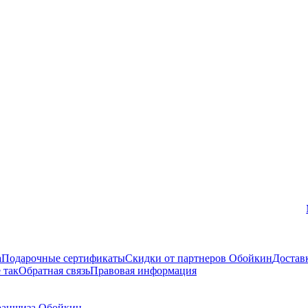
Вконтакте
а
Подарочные сертификаты
Скидки от партнеров Обойкин
Достав
 так
Обратная связь
Правовая информация
аншиза Обойкин