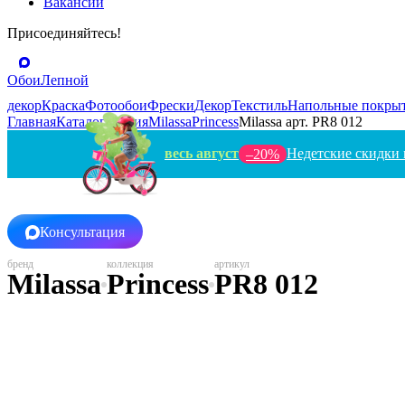
Вакансии
Присоединяйтесь!
Обои
Лепной
декор
Краска
Фотообои
Фрески
Декор
Текстиль
Напольные покры
Главная
Каталог
Россия
Milassa
Princess
Milassa арт. PR8 012
весь август
Недетские скидки 
–20%
Консультация
Milassa
Princess
PR8 012