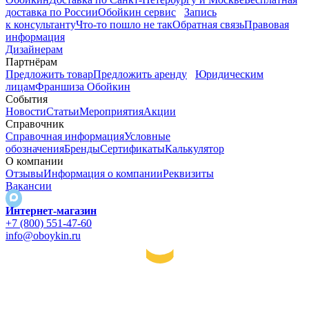
доставка по России
Обойкин сервис
Запись
к консультанту
Что-то пошло не так
Обратная связь
Правовая
информация
Дизайнерам
Партнёрам
Предложить товар
Предложить аренду
Юридическим
лицам
Франшиза Обойкин
События
Новости
Статьи
Мероприятия
Акции
Справочник
Справочная информация
Условные
обозначения
Бренды
Сертификаты
Калькулятор
О компании
Отзывы
Информация о компании
Реквизиты
Вакансии
Интернет-магазин
+7 (800) 551-47-60
info@oboykin.ru