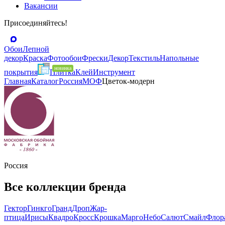
Вакансии
Присоединяйтесь!
Обои
Лепной
декор
Краска
Фотообои
Фрески
Декор
Текстиль
Напольные
покрытия
Плитка
Клей
Инструмент
Главная
Каталог
Россия
МОФ
Цветок-модерн
Россия
Все коллекции бренда
Гектор
Гинкго
Гранд
Дроп
Жар-
птица
Ирисы
Квадро
Кросс
Крошка
Марго
Небо
Салют
Смайл
Флор