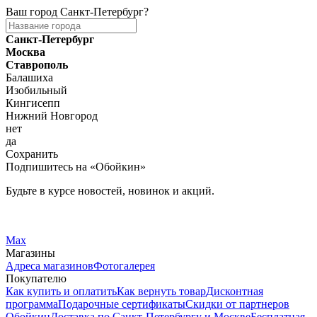
Ваш город
Санкт-Петербург
?
Санкт-Петербург
Москва
Ставрополь
Балашиха
Изобильный
Кингисепп
Нижний Новгород
нет
да
Сохранить
Подпишитесь на «Обойкин»
Будьте в курсе новостей, новинок и акций.
Telegram
Вконтакте
Max
Магазины
Адреса магазинов
Фотогалерея
Покупателю
Как купить и оплатить
Как вернуть товар
Дисконтная
программа
Подарочные сертификаты
Скидки от партнеров
Обойкин
Доставка по Санкт-Петербургу и Москве
Бесплатная