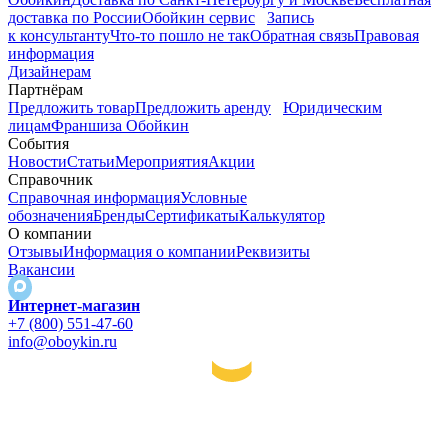
доставка по России
Обойкин сервис
Запись
к консультанту
Что-то пошло не так
Обратная связь
Правовая
информация
Дизайнерам
Партнёрам
Предложить товар
Предложить аренду
Юридическим
лицам
Франшиза Обойкин
События
Новости
Статьи
Мероприятия
Акции
Справочник
Справочная информация
Условные
обозначения
Бренды
Сертификаты
Калькулятор
О компании
Отзывы
Информация о компании
Реквизиты
Вакансии
Интернет-магазин
+7 (800) 551-47-60
info@oboykin.ru