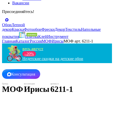
Вакансии
Присоединяйтесь!
Обои
Лепной
декор
Краска
Фотообои
Фрески
Декор
Текстиль
Напольные
покрытия
Плитка
Клей
Инструмент
Главная
Каталог
Россия
МОФ
Ирисы
МОФ арт. 6211-1
весь август
–20%
Недетские скидки на детские обои
Консультация
МОФ
Ирисы
6211-1