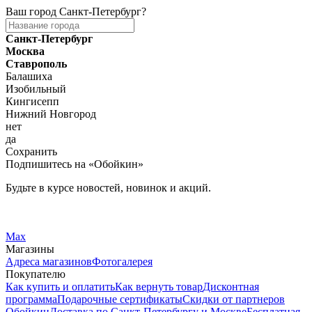
Ваш город
Санкт-Петербург
?
Санкт-Петербург
Москва
Ставрополь
Балашиха
Изобильный
Кингисепп
Нижний Новгород
нет
да
Сохранить
Подпишитесь на «Обойкин»
Будьте в курсе новостей, новинок и акций.
Telegram
Вконтакте
Max
Магазины
Адреса магазинов
Фотогалерея
Покупателю
Как купить и оплатить
Как вернуть товар
Дисконтная
программа
Подарочные сертификаты
Скидки от партнеров
Обойкин
Доставка по Санкт-Петербургу и Москве
Бесплатная