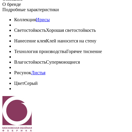
О бренде
Подробные характеристики
Коллекция
Ирисы
Светостойкость
Хорошая светостойкость
Нанесение клея
Клей наносится на стену
Технология производства
Горячее тиснение
Влагостойкость
Супермоющиеся
Рисунок
Листья
Цвет
Серый