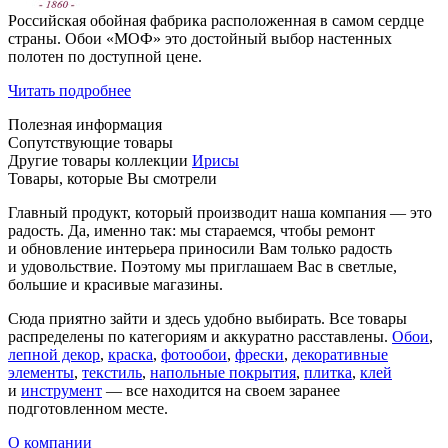
Российская обойная фабрика расположенная в самом сердце
страны. Обои «МОФ» это достойный выбор настенных
полотен по доступной цене.
Читать подробнее
Полезная информация
Сопутствующие товары
Другие товары коллекции
Ирисы
Товары, которые Вы смотрели
Главный продукт, который производит наша компания — это
радость. Да, именно так: мы стараемся, чтобы ремонт
и обновление интерьера приносили Вам только радость
и удовольствие. Поэтому мы приглашаем Вас в светлые,
большие и красивые магазины.
Сюда приятно зайти и здесь удобно выбирать. Все товары
распределены по категориям и аккуратно расставлены.
Обои
,
лепной декор
,
краска
,
фотообои
,
фрески
,
декоративные
элементы
,
текстиль
,
напольные покрытия
,
плитка
,
клей
и
инструмент
— все находится на своем заранее
подготовленном месте.
О компании