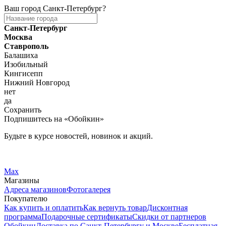
Ваш город
Санкт-Петербург
?
Санкт-Петербург
Москва
Ставрополь
Балашиха
Изобильный
Кингисепп
Нижний Новгород
нет
да
Сохранить
Подпишитесь на «Обойкин»
Будьте в курсе новостей, новинок и акций.
Telegram
Вконтакте
Max
Магазины
Адреса магазинов
Фотогалерея
Покупателю
Как купить и оплатить
Как вернуть товар
Дисконтная
программа
Подарочные сертификаты
Скидки от партнеров
Обойкин
Доставка по Санкт-Петербургу и Москве
Бесплатная