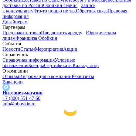
доставка по России
Обойкин сервис
Запись
к консультанту
Что-то пошло не так
Обратная связь
Правовая
информация
Дизайнерам
Партнёрам
Предложить товар
Предложить аренду
Юридическим
лицам
Франшиза Обойкин
События
Новости
Статьи
Мероприятия
Акции
Справочник
Справочная информация
Условные
обозначения
Бренды
Сертификаты
Калькулятор
О компании
Отзывы
Информация о компании
Реквизиты
Вакансии
Интернет-магазин
+7 (800) 551-47-60
info@oboykin.ru