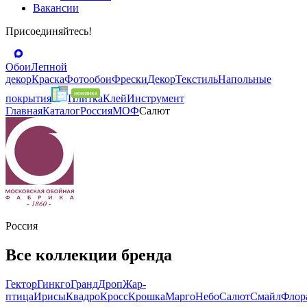
Вакансии
Присоединяйтесь!
Обои
Лепной
декор
Краска
Фотообои
Фрески
Декор
Текстиль
Напольные
покрытия
Плитка
Клей
Инструмент
Главная
Каталог
Россия
МОФ
Салют
Россия
Все коллекции бренда
Гектор
Гинкго
Гранд
Дроп
Жар-
птица
Ирисы
Квадро
Кросс
Крошка
Марго
Небо
Салют
Смайл
Флор