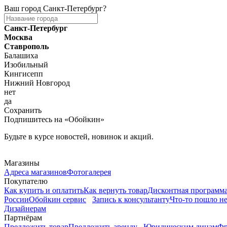
Ваш город
Санкт-Петербург
?
Санкт-Петербург
Москва
Ставрополь
Балашиха
Изобильный
Кингисепп
Нижний Новгород
нет
да
Сохранить
Подпишитесь на «Обойкин»
Будьте в курсе новостей, новинок и акций.
Telegram
Магазины
Адреса магазинов
Фотогалерея
Покупателю
Как купить и оплатить
Как вернуть товар
Дисконтная программ
России
Обойкин сервис
Запись к консультанту
Что-то пошло не
Дизайнерам
Партнёрам
Предложить товар
Предложить аренду
Юридическим лицам
Фр