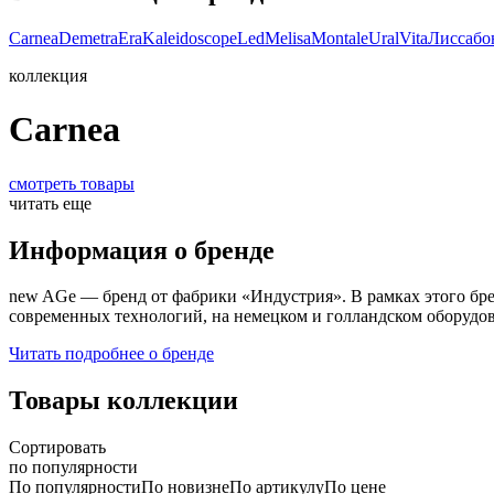
Carnea
Demetra
Era
Kaleidoscope
Led
Melisa
Montale
Ural
Vita
Лиссабо
коллекция
Carnea
смотреть товары
читать еще
Информация о бренде
new AGe — бренд от фабрики «Индустрия». В рамках этого бр
современных технологий, на немецком и голландском оборудов
Читать подробнее о бренде
Товары коллекции
Сортировать
по популярности
По популярности
По новизне
По артикулу
По цене