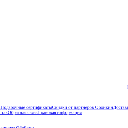
Вконтакте
а
Подарочные сертификаты
Скидки от партнеров Обойкин
Достав
 так
Обратная связь
Правовая информация
аншиза Обойкин