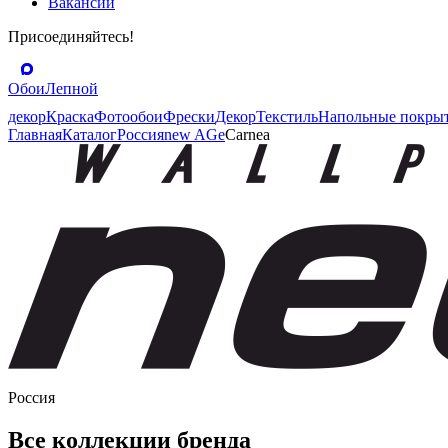
Вакансии
Присоединяйтесь!
Обои
Лепной
декор
Краска
Фотообои
Фрески
Декор
Текстиль
Напольные покры
Главная
Каталог
Россия
new AGe
Carnea
Россия
Все коллекции бренда