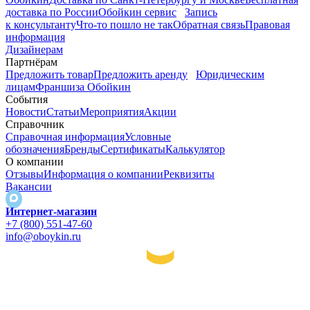
доставка по России
Обойкин сервис
Запись
к консультанту
Что-то пошло не так
Обратная связь
Правовая
информация
Дизайнерам
Партнёрам
Предложить товар
Предложить аренду
Юридическим
лицам
Франшиза Обойкин
События
Новости
Статьи
Мероприятия
Акции
Справочник
Справочная информация
Условные
обозначения
Бренды
Сертификаты
Калькулятор
О компании
Отзывы
Информация о компании
Реквизиты
Вакансии
Интернет-магазин
+7 (800) 551-47-60
info@oboykin.ru