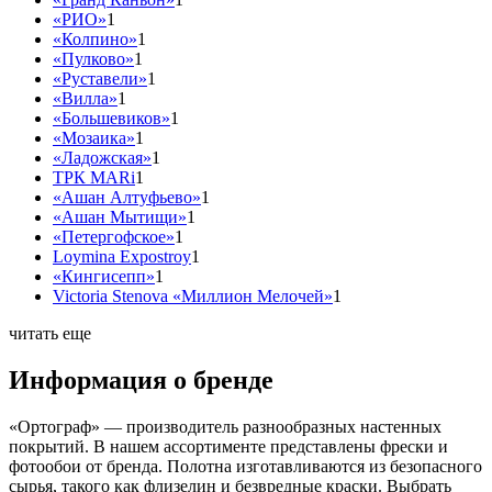
«РИО»
1
«Колпино»
1
«Пулково»
1
«Руставели»
1
«Вилла»
1
«Большевиков»
1
«Мозаика»
1
«Ладожская»
1
ТРК MARi
1
«Ашан Алтуфьево»
1
«Ашан Мытищи»
1
«Петергофское»
1
Loymina Expostroy
1
«Кингисепп»
1
Victoria Stenova «Миллион Мелочей»
1
читать еще
Информация о бренде
«Ортограф» — производитель разнообразных настенных
покрытий. В нашем ассортименте представлены фрески и
фотообои от бренда. Полотна изготавливаются из безопасного
сырья, такого как флизелин и безвредные краски. Выбрать