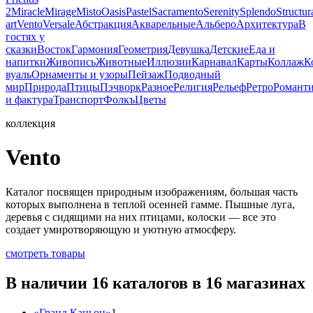
2
Miracle
Mirage
Misto
Oasis
Pastel
Sacramento
Serenity
Splendo
Structur
art
Vento
Versale
Абстракция
Акварельные
Альберо
Архитектура
В
гостях у
сказки
Восток
Гармония
Геометрия
Девушка
Детские
Еда и
напитки
Живопись
Животные
Иллюзии
Карнавал
Карты
Коллаж
К
вуаль
Орнаменты и узоры
Пейзаж
Подводный
мир
Природа
Птицы
Пэчворк
Разное
Религия
Рельеф
Ретро
Романт
и фактура
Транспорт
Фолкъ
Цветы
коллекция
Vento
Каталог посвящен природным изображениям, большая часть
которых выполнена в теплой осенней гамме. Пышные луга,
деревья с сидящими на них птицами, колоски — все это
создает умиротворяющую и уютную атмосферу.
смотреть товары
В наличии 16 каталогов в 16 магазинах
«Гранд Каньон»
1