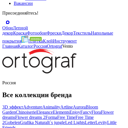
Вакансии
Присоединяйтесь!
Обои
Лепной
декор
Краска
Фотообои
Фрески
Декор
Текстиль
Напольные
покрытия
Плитка
Клей
Инструмент
Главная
Каталог
Россия
Ortograf
Vento
Россия
Все коллекции бренда
3D эффект
Adventure
Animality
Artline
Aurora
Bloom
Garden
Chinoiserie
Elegance
Elements
Enjoy
Fancy
Flora
Flower
dreams
Flower dreams 2
Forma
Free Time
Free Time
2
Gobelen
Grafika Natura
It`s jungle
Led Lights
Letter
Levity
Little
Friends