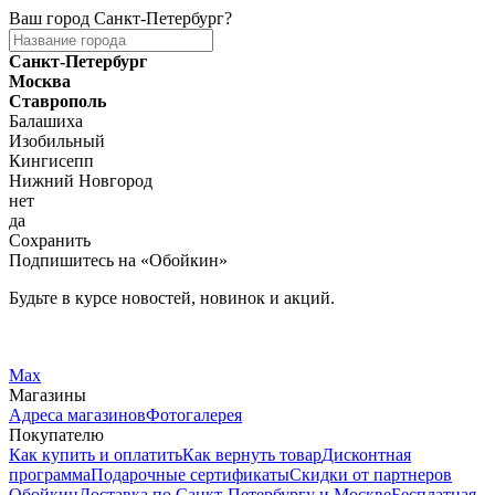
Ваш город
Санкт-Петербург
?
Санкт-Петербург
Москва
Ставрополь
Балашиха
Изобильный
Кингисепп
Нижний Новгород
нет
да
Сохранить
Подпишитесь на «Обойкин»
Будьте в курсе новостей, новинок и акций.
Telegram
Вконтакте
Max
Магазины
Адреса магазинов
Фотогалерея
Покупателю
Как купить и оплатить
Как вернуть товар
Дисконтная
программа
Подарочные сертификаты
Скидки от партнеров
Обойкин
Доставка по Санкт-Петербургу и Москве
Бесплатная