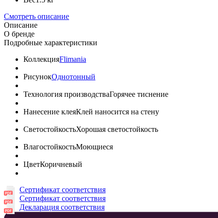
Смотреть описание
Описание
О бренде
Подробные характеристики
Коллекция
Flimania
Рисунок
Однотонный
Технология производства
Горячее тиснение
Нанесение клея
Клей наносится на стену
Светостойкость
Хорошая светостойкость
Влагостойкость
Моющиеся
Цвет
Коричневый
Сертификат соответствия
Сертификат соответствия
Декларация соответствия