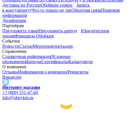
доставка по России
Обойкин сервис
Запись
к консультанту
Что-то пошло не так
Обратная связь
Правовая
информация
Дизайнерам
Партнёрам
Предложить товар
Предложить аренду
Юридическим
лицам
Франшиза Обойкин
События
Новости
Статьи
Мероприятия
Акции
Справочник
Справочная информация
Условные
обозначения
Бренды
Сертификаты
Калькулятор
О компании
Отзывы
Информация о компании
Реквизиты
Вакансии
Интернет-магазин
+7 (800) 551-47-60
info@oboykin.ru