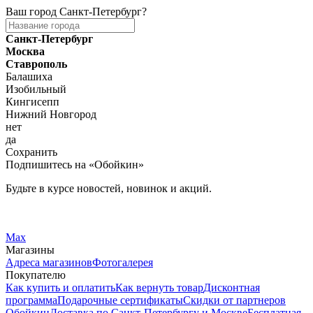
Ваш город
Санкт-Петербург
?
Санкт-Петербург
Москва
Ставрополь
Балашиха
Изобильный
Кингисепп
Нижний Новгород
нет
да
Сохранить
Подпишитесь на «Обойкин»
Будьте в курсе новостей, новинок и акций.
Telegram
Вконтакте
Max
Магазины
Адреса магазинов
Фотогалерея
Покупателю
Как купить и оплатить
Как вернуть товар
Дисконтная
программа
Подарочные сертификаты
Скидки от партнеров
Обойкин
Доставка по Санкт-Петербургу и Москве
Бесплатная