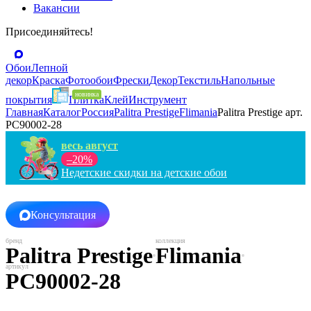
Вакансии
Присоединяйтесь!
Обои
Лепной
декор
Краска
Фотообои
Фрески
Декор
Текстиль
Напольные
покрытия
Плитка
Клей
Инструмент
Главная
Каталог
Россия
Palitra Prestige
Flimania
Palitra Prestige арт.
PC90002-28
весь август
–20%
Недетские скидки на детские обои
Консультация
Palitra Prestige
Flimania
PC90002-28