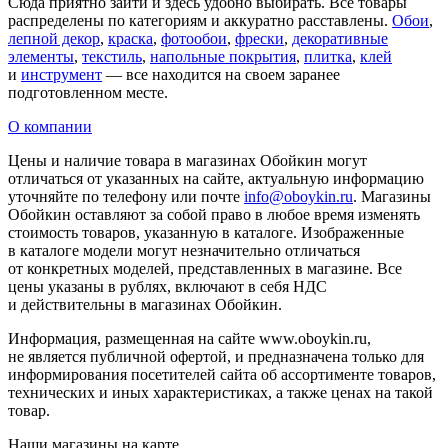
Сюда приятно зайти и здесь удобно выбирать. Все товары
распределены по категориям и аккуратно расставлены.
Обои
,
лепной декор
,
краска
,
фотообои
,
фрески
,
декоративные
элементы
,
текстиль
,
напольные покрытия
,
плитка
,
клей
и
инструмент
— все находится на своем заранее
подготовленном месте.
О компании
Цены и наличие товара в магазинах Обойкин могут
отличаться от указанных на сайте, актуальную информацию
уточняйте по телефону или почте
info@oboykin.ru
. Магазины
Обойкин оставляют за собой право в любое время изменять
стоимость товаров, указанную в каталоге. Изображенные
в каталоге модели могут незначительно отличаться
от конкретных моделей, представленных в магазине. Все
цены указаны в рублях, включают в себя НДС
и действительны в магазинах Обойкин.
Информация, размещенная на сайте www.oboykin.ru,
не является публичной офертой, и предназначена только для
информирования посетителей сайта об ассортименте товаров,
технических и иных характеристиках, а также ценах на такой
товар.
Наши магазины на карте