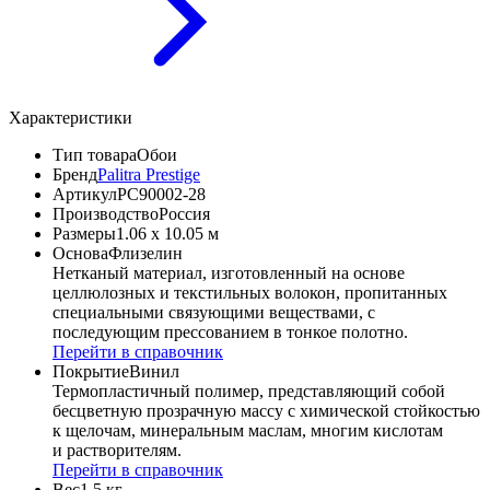
Характеристики
Тип товара
Обои
Бренд
Palitra Prestige
Артикул
PC90002-28
Производство
Россия
Размеры
1.06 x 10.05 м
Основа
Флизелин
Нетканый материал, изготовленный на основе
целлюлозных и текстильных волокон, пропитанных
специальными связующими веществами, с
последующим прессованием в тонкое полотно.
Перейти в справочник
Покрытие
Винил
Термопластичный полимер, представляющий собой
бесцветную прозрачную массу с химической стойкостью
к щелочам, минеральным маслам, многим кислотам
и растворителям.
Перейти в справочник
Вес
1.5 кг