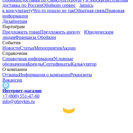
доставка по России
Обойкин сервис
Запись
к консультанту
Что-то пошло не так
Обратная связь
Правовая
информация
Дизайнерам
Партнёрам
Предложить товар
Предложить аренду
Юридическим
лицам
Франшиза Обойкин
События
Новости
Статьи
Мероприятия
Акции
Справочник
Справочная информация
Условные
обозначения
Бренды
Сертификаты
Калькулятор
О компании
Отзывы
Информация о компании
Реквизиты
Вакансии
Интернет-магазин
+7 (800) 551-47-60
info@oboykin.ru