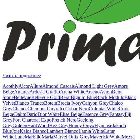
Читать подробнее
Acothly
Alcor
Allure
Almond Cascais
Almond Light Grey
Amore
Beige
Antares
Ardesia Grafito
Arena White
Arseno
Ayton
Beira
Stone
Bellevue
Bellevue Gold
Berat
Bigium Blue
Black Modulo
Black
Velvet
Blanco Tranco
Botein
Brecia Ivory
Canyon Grey
Chalco
Grey
Chance
Chembra Onyx Ice
Cobar Nero
Colonial White
Cork
Beige
Dalim
Dario
Dior White
Elise Beige
Essence Grey
Fantasy
Fiji
Grey
Fort Charcoal Expo
French Nero
Geelong
Grey
Golden
HardWood
Hez Grey
Honey Onyx
Hypnose
Jakarta
Blue
Joie
Kalos Bianco
Lambert Bianco
Lamia White
Latur
White
Lune
Marbillo
Marla
Marvel Onix Grey
Maverick White
Mezza