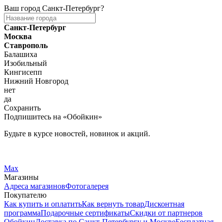
Ваш город
Санкт-Петербург
?
Санкт-Петербург
Москва
Ставрополь
Балашиха
Изобильный
Кингисепп
Нижний Новгород
нет
да
Сохранить
Подпишитесь на «Обойкин»
Будьте в курсе новостей, новинок и акций.
Telegram
Вконтакте
Max
Магазины
Адреса магазинов
Фотогалерея
Покупателю
Как купить и оплатить
Как вернуть товар
Дисконтная
программа
Подарочные сертификаты
Скидки от партнеров
Обойкин
Доставка по Санкт-Петербургу и Москве
Бесплатная