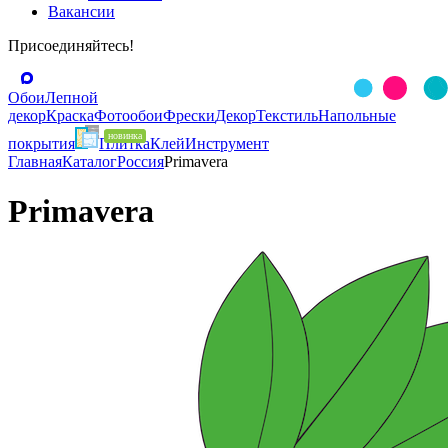
Вакансии
Присоединяйтесь!
Обои
Лепной
декор
Краска
Фотообои
Фрески
Декор
Текстиль
Напольные
покрытия
Плитка
Клей
Инструмент
Главная
Каталог
Россия
Primavera
Primavera