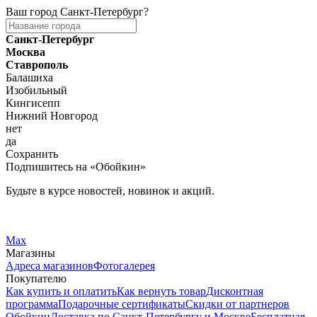
Ваш город
Санкт-Петербург
?
Санкт-Петербург
Москва
Ставрополь
Балашиха
Изобильный
Кингисепп
Нижний Новгород
нет
да
Сохранить
Подпишитесь на «Обойкин»
Будьте в курсе новостей, новинок и акций.
Telegram
Вконтакте
Max
Магазины
Адреса магазинов
Фотогалерея
Покупателю
Как купить и оплатить
Как вернуть товар
Дисконтная
программа
Подарочные сертификаты
Скидки от партнеров
Обойкин
Доставка по Санкт-Петербургу и Москве
Бесплатная