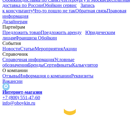
доставка по России
Обойкин сервис
Запись
к консультанту
Что-то пошло не так
Обратная связь
Правовая
информация
Дизайнерам
Партнёрам
Предложить товар
Предложить аренду
Юридическим
лицам
Франшиза Обойкин
События
Новости
Статьи
Мероприятия
Акции
Справочник
Справочная информация
Условные
обозначения
Бренды
Сертификаты
Калькулятор
О компании
Отзывы
Информация о компании
Реквизиты
Вакансии
Интернет-магазин
+7 (800) 551-47-60
info@oboykin.ru