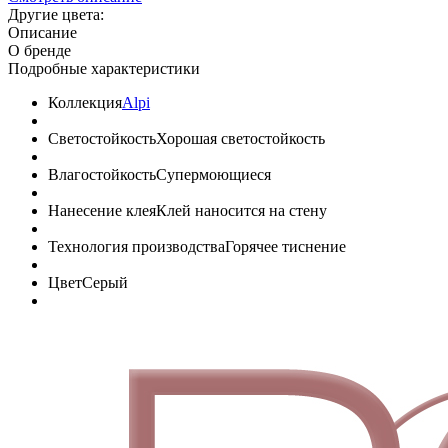
Другие цвета:
Описание
О бренде
Подробные характеристики
Коллекция
Alpi
Светостойкость
Хорошая светостойкость
Влагостойкость
Супермоющиеся
Нанесение клея
Клей наносится на стену
Технология производства
Горячее тиснение
Цвет
Серый