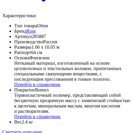
Характеристики
Тип товара
Обои
Бренд
Rose
Артикул
285887
Производство
Россия
Размеры
1.06 x 10.05 м
Раппорт
64 см
Основа
Флизелин
Нетканый материал, изготовленный на основе
целлюлозных и текстильных волокон, пропитанных
специальными связующими веществами, с
последующим прессованием в тонкое полотно.
Перейти в справочник
Покрытие
Винил
Термопластичный полимер, представляющий собой
бесцветную прозрачную массу с химической стойкостью
к щелочам, минеральным маслам, многим кислотам
и растворителям.
Перейти в справочник
Вес
2.4 кг
Смотреть описание