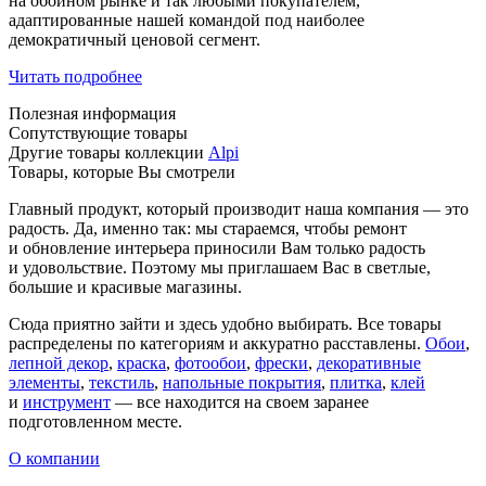
на обойном рынке и так любыми покупателем,
адаптированные нашей командой под наиболее
демократичный ценовой сегмент.
Читать подробнее
Полезная информация
Сопутствующие товары
Другие товары коллекции
Alpi
Товары, которые Вы смотрели
Главный продукт, который производит наша компания — это
радость. Да, именно так: мы стараемся, чтобы ремонт
и обновление интерьера приносили Вам только радость
и удовольствие. Поэтому мы приглашаем Вас в светлые,
большие и красивые магазины.
Сюда приятно зайти и здесь удобно выбирать. Все товары
распределены по категориям и аккуратно расставлены.
Обои
,
лепной декор
,
краска
,
фотообои
,
фрески
,
декоративные
элементы
,
текстиль
,
напольные покрытия
,
плитка
,
клей
и
инструмент
— все находится на своем заранее
подготовленном месте.
О компании