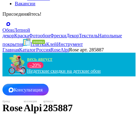
Вакансии
Присоединяйтесь!
Обои
Лепной
декор
Краска
Фотообои
Фрески
Декор
Текстиль
Напольные
покрытия
Плитка
Клей
Инструмент
Главная
Каталог
Россия
Rose
Alpi
Rose арт. 285887
весь август
–20%
Недетские скидки на детские обои
Консультация
Rose
Alpi
285887