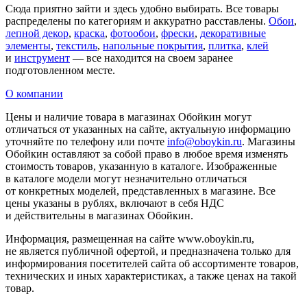
Сюда приятно зайти и здесь удобно выбирать. Все товары
распределены по категориям и аккуратно расставлены.
Обои
,
лепной декор
,
краска
,
фотообои
,
фрески
,
декоративные
элементы
,
текстиль
,
напольные покрытия
,
плитка
,
клей
и
инструмент
— все находится на своем заранее
подготовленном месте.
О компании
Цены и наличие товара в магазинах Обойкин могут
отличаться от указанных на сайте, актуальную информацию
уточняйте по телефону или почте
info@oboykin.ru
. Магазины
Обойкин оставляют за собой право в любое время изменять
стоимость товаров, указанную в каталоге. Изображенные
в каталоге модели могут незначительно отличаться
от конкретных моделей, представленных в магазине. Все
цены указаны в рублях, включают в себя НДС
и действительны в магазинах Обойкин.
Информация, размещенная на сайте www.oboykin.ru,
не является публичной офертой, и предназначена только для
информирования посетителей сайта об ассортименте товаров,
технических и иных характеристиках, а также ценах на такой
товар.