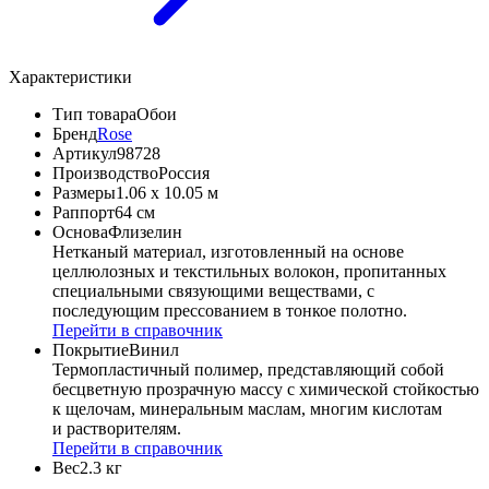
Характеристики
Тип товара
Обои
Бренд
Rose
Артикул
98728
Производство
Россия
Размеры
1.06 x 10.05 м
Раппорт
64 см
Основа
Флизелин
Нетканый материал, изготовленный на основе
целлюлозных и текстильных волокон, пропитанных
специальными связующими веществами, с
последующим прессованием в тонкое полотно.
Перейти в справочник
Покрытие
Винил
Термопластичный полимер, представляющий собой
бесцветную прозрачную массу с химической стойкостью
к щелочам, минеральным маслам, многим кислотам
и растворителям.
Перейти в справочник
Вес
2.3 кг