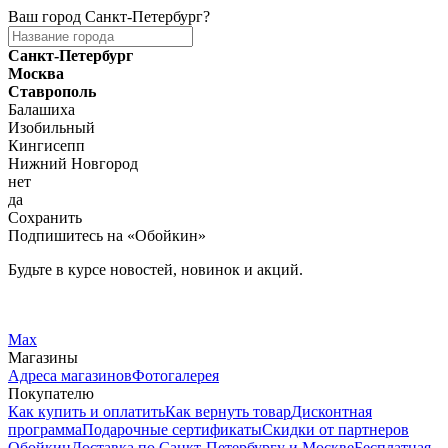
Ваш город
Санкт-Петербург
?
Санкт-Петербург
Москва
Ставрополь
Балашиха
Изобильный
Кингисепп
Нижний Новгород
нет
да
Сохранить
Подпишитесь на «Обойкин»
Будьте в курсе новостей, новинок и акций.
Telegram
Вконтакте
Max
Магазины
Адреса магазинов
Фотогалерея
Покупателю
Как купить и оплатить
Как вернуть товар
Дисконтная
программа
Подарочные сертификаты
Скидки от партнеров
Обойкин
Доставка по Санкт-Петербургу и Москве
Бесплатная