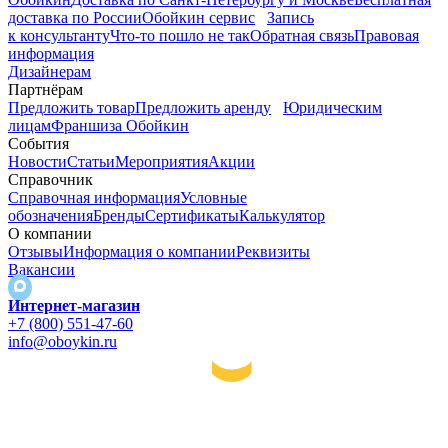
доставка по России
Обойкин сервис
Запись
к консультанту
Что-то пошло не так
Обратная связь
Правовая
информация
Дизайнерам
Партнёрам
Предложить товар
Предложить аренду
Юридическим
лицам
Франшиза Обойкин
События
Новости
Статьи
Мероприятия
Акции
Справочник
Справочная информация
Условные
обозначения
Бренды
Сертификаты
Калькулятор
О компании
Отзывы
Информация о компании
Реквизиты
Вакансии
Интернет-магазин
+7 (800) 551-47-60
info@oboykin.ru