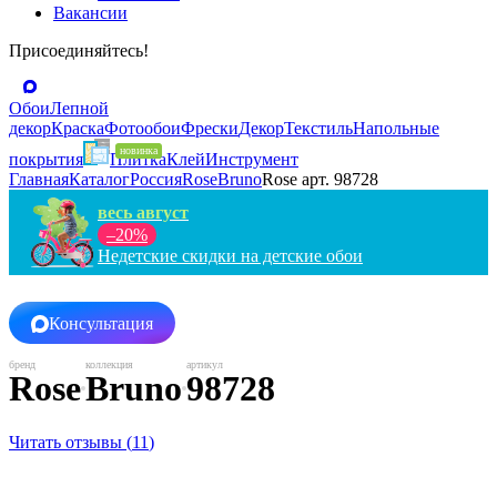
Вакансии
Присоединяйтесь!
Обои
Лепной
декор
Краска
Фотообои
Фрески
Декор
Текстиль
Напольные
покрытия
Плитка
Клей
Инструмент
Главная
Каталог
Россия
Rose
Bruno
Rose арт. 98728
весь август
–20%
Недетские скидки на детские обои
Консультация
Rose
Bruno
98728
Читать отзывы (
11
)