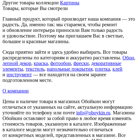
Другие товары коллекции
Картины
Товары, которые Вы смотрели
Главный продукт, который производит наша компания — это
радость. Да, именно так: мы стараемся, чтобы ремонт
и обновление интерьера приносили Вам только радость
и удовольствие. Поэтому мы приглашаем Вас в светлые,
большие и красивые магазины.
Сюда приятно зайти и здесь удобно выбирать. Все товары
распределены по категориям и аккуратно расставлены.
Обои
,
лепной декор
,
краска
,
фотообои
,
фрески
,
декоративные
элементы
,
текстиль
,
напольные покрытия
,
плитка
,
клей
и
инструмент
— все находится на своем заранее
подготовленном месте.
О компании
Цены и наличие товара в магазинах Обойкин могут
отличаться от указанных на сайте, актуальную информацию
уточняйте по телефону или почте
info@oboykin.ru
. Магазины
Обойкин оставляют за собой право в любое время изменять
стоимость товаров, указанную в каталоге. Изображенные
в каталоге модели могут незначительно отличаться
от конкретных моделей, представленных в магазине. Все