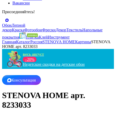
Вакансии
Присоединяйтесь!
Обои
Лепной
декор
Краска
Фотообои
Фрески
Декор
Текстиль
Напольные
покрытия
Плитка
Клей
Инструмент
Главная
Каталог
Россия
STENOVA HOME
Картины
STENOVA
HOME арт. 8233033
весь август
–20%
Недетские скидки на детские обои
Консультация
STENOVA HOME арт.
8233033