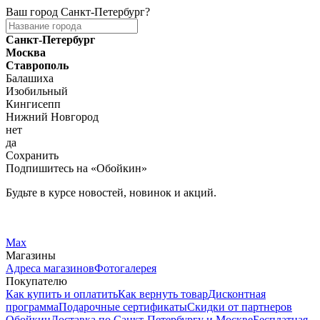
Ваш город
Санкт-Петербург
?
Санкт-Петербург
Москва
Ставрополь
Балашиха
Изобильный
Кингисепп
Нижний Новгород
нет
да
Сохранить
Подпишитесь на «Обойкин»
Будьте в курсе новостей, новинок и акций.
Telegram
Вконтакте
Max
Магазины
Адреса магазинов
Фотогалерея
Покупателю
Как купить и оплатить
Как вернуть товар
Дисконтная
программа
Подарочные сертификаты
Скидки от партнеров
Обойкин
Доставка по Санкт-Петербургу и Москве
Бесплатная