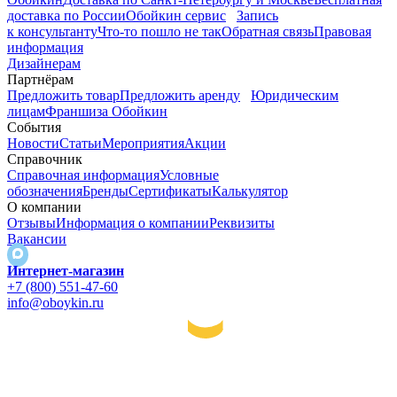
доставка по России
Обойкин сервис
Запись
к консультанту
Что-то пошло не так
Обратная связь
Правовая
информация
Дизайнерам
Партнёрам
Предложить товар
Предложить аренду
Юридическим
лицам
Франшиза Обойкин
События
Новости
Статьи
Мероприятия
Акции
Справочник
Справочная информация
Условные
обозначения
Бренды
Сертификаты
Калькулятор
О компании
Отзывы
Информация о компании
Реквизиты
Вакансии
Интернет-магазин
+7 (800) 551-47-60
info@oboykin.ru