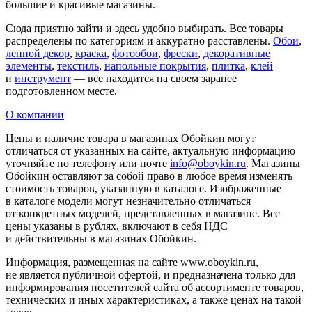
большие и красивые магазины.
Сюда приятно зайти и здесь удобно выбирать. Все товары
распределены по категориям и аккуратно расставлены.
Обои
,
лепной декор
,
краска
,
фотообои
,
фрески
,
декоративные
элементы
,
текстиль
,
напольные покрытия
,
плитка
,
клей
и
инструмент
— все находится на своем заранее
подготовленном месте.
О компании
Цены и наличие товара в магазинах Обойкин могут
отличаться от указанных на сайте, актуальную информацию
уточняйте по телефону или почте
info@oboykin.ru
. Магазины
Обойкин оставляют за собой право в любое время изменять
стоимость товаров, указанную в каталоге. Изображенные
в каталоге модели могут незначительно отличаться
от конкретных моделей, представленных в магазине. Все
цены указаны в рублях, включают в себя НДС
и действительны в магазинах Обойкин.
Информация, размещенная на сайте www.oboykin.ru,
не является публичной офертой, и предназначена только для
информирования посетителей сайта об ассортименте товаров,
технических и иных характеристиках, а также ценах на такой