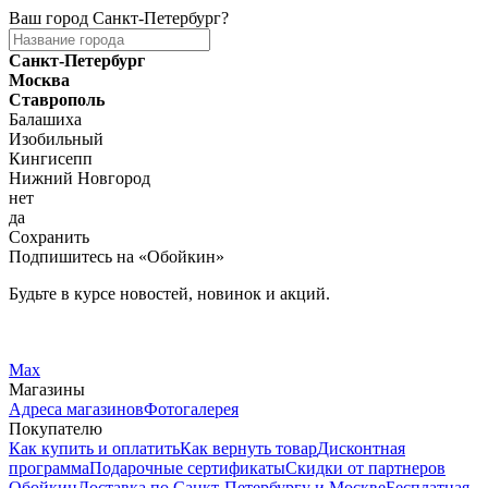
Ваш город
Санкт-Петербург
?
Санкт-Петербург
Москва
Ставрополь
Балашиха
Изобильный
Кингисепп
Нижний Новгород
нет
да
Сохранить
Подпишитесь на «Обойкин»
Будьте в курсе новостей, новинок и акций.
Telegram
Вконтакте
Max
Магазины
Адреса магазинов
Фотогалерея
Покупателю
Как купить и оплатить
Как вернуть товар
Дисконтная
программа
Подарочные сертификаты
Скидки от партнеров
Обойкин
Доставка по Санкт-Петербургу и Москве
Бесплатная