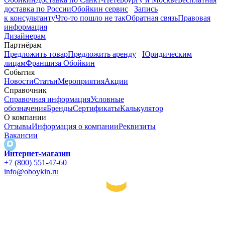
доставка по России
Обойкин сервис
Запись
к консультанту
Что-то пошло не так
Обратная связь
Правовая
информация
Дизайнерам
Партнёрам
Предложить товар
Предложить аренду
Юридическим
лицам
Франшиза Обойкин
События
Новости
Статьи
Мероприятия
Акции
Справочник
Справочная информация
Условные
обозначения
Бренды
Сертификаты
Калькулятор
О компании
Отзывы
Информация о компании
Реквизиты
Вакансии
Интернет-магазин
+7 (800) 551-47-60
info@oboykin.ru