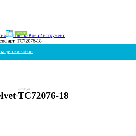
тия
Плитка
Клей
Инструмент
Trend арт. TC72076-18
на детские обои
lvet
TC72076-18