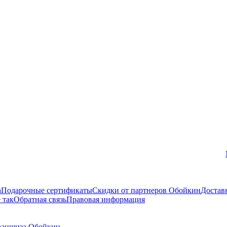
Вконтакте
а
Подарочные сертификаты
Скидки от партнеров Обойкин
Достав
 так
Обратная связь
Правовая информация
аншиза Обойкин