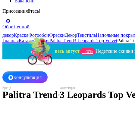
Вакансии
Присоединяйтесь!
Обои
Лепной
декор
Краска
Фотообои
Фрески
Декор
Текстиль
Напольные покры
Главная
Каталог
Россия
Palitra Trend
3 Leopards Top Velvet
Palitra 
весь август
Недетские скидки 
–20%
Консультация
Palitra Trend
3 Leopards Top Ve