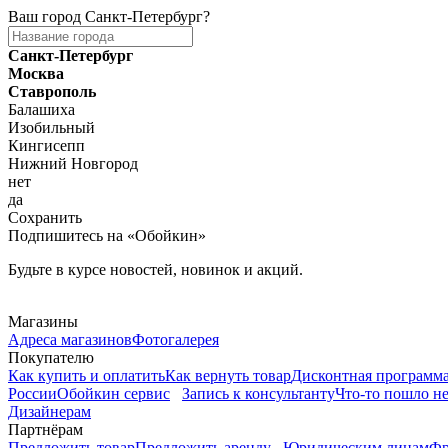
Ваш город
Санкт-Петербург
?
Санкт-Петербург
Москва
Ставрополь
Балашиха
Изобильный
Кингисепп
Нижний Новгород
нет
да
Сохранить
Подпишитесь на «Обойкин»
Будьте в курсе новостей, новинок и акций.
Telegram
Магазины
Адреса магазинов
Фотогалерея
Покупателю
Как купить и оплатить
Как вернуть товар
Дисконтная программ
России
Обойкин сервис
Запись к консультанту
Что-то пошло не
Дизайнерам
Партнёрам
Предложить товар
Предложить аренду
Юридическим лицам
Фр