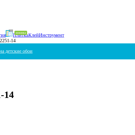
тия
Плитка
Клей
Инструмент
72251-14
на детские обои
-14