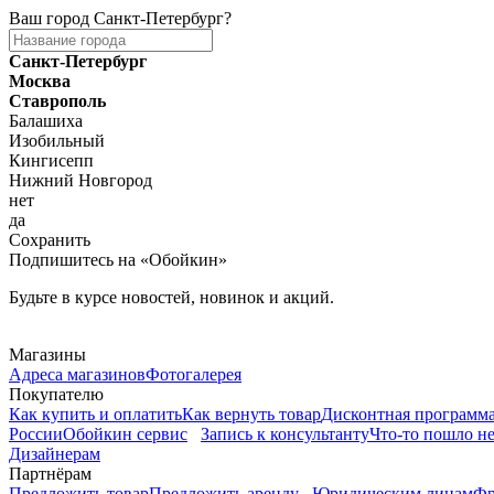
Ваш город
Санкт-Петербург
?
Санкт-Петербург
Москва
Ставрополь
Балашиха
Изобильный
Кингисепп
Нижний Новгород
нет
да
Сохранить
Подпишитесь на «Обойкин»
Будьте в курсе новостей, новинок и акций.
Telegram
Магазины
Адреса магазинов
Фотогалерея
Покупателю
Как купить и оплатить
Как вернуть товар
Дисконтная программ
России
Обойкин сервис
Запись к консультанту
Что-то пошло не
Дизайнерам
Партнёрам
Предложить товар
Предложить аренду
Юридическим лицам
Фр