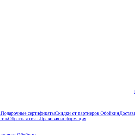
Вконтакте
а
Подарочные сертификаты
Скидки от партнеров Обойкин
Достав
 так
Обратная связь
Правовая информация
аншиза Обойкин