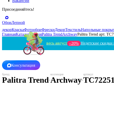
Вакансии
Присоединяйтесь!
Обои
Лепной
декор
Краска
Фотообои
Фрески
Декор
Текстиль
Напольные покры
Главная
Каталог
Россия
Palitra Trend
Archway
Palitra Trend арт. TC
весь август
Недетские скидки 
–20%
Консультация
Palitra Trend
Archway
TC72251