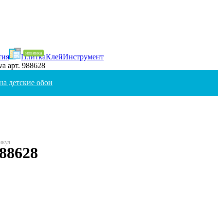
тия
Плитка
Клей
Инструмент
va арт. 988628
на детские обои
88628