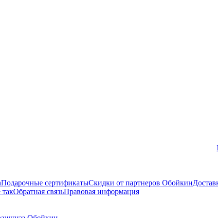
Вконтакте
а
Подарочные сертификаты
Скидки от партнеров Обойкин
Достав
 так
Обратная связь
Правовая информация
аншиза Обойкин