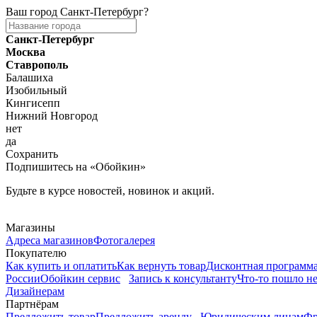
Ваш город
Санкт-Петербург
?
Санкт-Петербург
Москва
Ставрополь
Балашиха
Изобильный
Кингисепп
Нижний Новгород
нет
да
Сохранить
Подпишитесь на «Обойкин»
Будьте в курсе новостей, новинок и акций.
Telegram
Магазины
Адреса магазинов
Фотогалерея
Покупателю
Как купить и оплатить
Как вернуть товар
Дисконтная программ
России
Обойкин сервис
Запись к консультанту
Что-то пошло не
Дизайнерам
Партнёрам
Предложить товар
Предложить аренду
Юридическим лицам
Фр