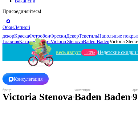
Вакансии
Присоединяйтесь!
Обои
Лепной
декор
Краска
Фотообои
Фрески
Декор
Текстиль
Напольные покры
Главная
Каталог
Россия
Victoria Stenova
Baden Baden
Victoria Steno
весь август
Недетские скидки 
–20%
Консультация
Victoria Stenova
Baden Baden
9