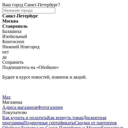
Ваш город
Санкт-Петербург
?
Санкт-Петербург
Москва
Ставрополь
Балашиха
Изобильный
Кингисепп
Нижний Новгород
нет
да
Сохранить
Подпишитесь на «Обойкин»
Будьте в курсе новостей, новинок и акций.
Telegram
Вконтакте
Max
Магазины
Адреса магазинов
Фотогалерея
Покупателю
Как купить и оплатить
Как вернуть товар
Дисконтная
программа
Подарочные сертификаты
Скидки от партнеров
Обойкин
Доставка по Санкт-Петербургу и Москве
Бесплатная