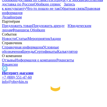
доставка по России
Обойкин сервис
Запись
к консультанту
Что-то пошло не так
Обратная связь
Правовая
информация
Дизайнерам
Партнёрам
Предложить товар
Предложить аренду
Юридическим
лицам
Франшиза Обойкин
События
Новости
Статьи
Мероприятия
Акции
Справочник
Справочная информация
Условные
обозначения
Бренды
Сертификаты
Калькулятор
О компании
Отзывы
Информация о компании
Реквизиты
Вакансии
Интернет-магазин
+7 (800) 551-47-60
info@oboykin.ru