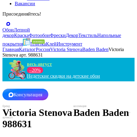
Вакансии
Присоединяйтесь!
Обои
Лепной
декор
Краска
Фотообои
Фрески
Декор
Текстиль
Напольные
покрытия
Плитка
Клей
Инструмент
Главная
Каталог
Россия
Victoria Stenova
Baden Baden
Victoria
Stenova арт. 988631
весь август
–20%
Недетские скидки на детские обои
Консультация
Victoria Stenova
Baden Baden
988631