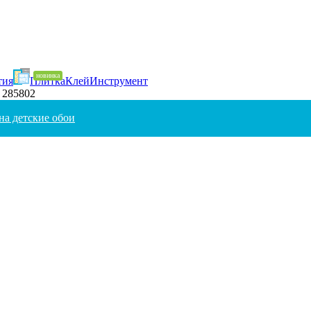
тия
Плитка
Клей
Инструмент
. 285802
на детские обои