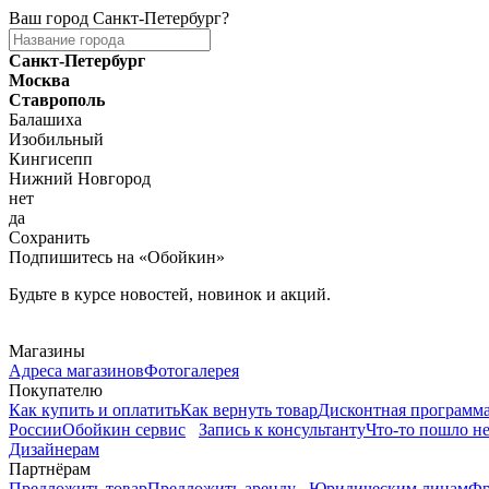
Ваш город
Санкт-Петербург
?
Санкт-Петербург
Москва
Ставрополь
Балашиха
Изобильный
Кингисепп
Нижний Новгород
нет
да
Сохранить
Подпишитесь на «Обойкин»
Будьте в курсе новостей, новинок и акций.
Telegram
Магазины
Адреса магазинов
Фотогалерея
Покупателю
Как купить и оплатить
Как вернуть товар
Дисконтная программ
России
Обойкин сервис
Запись к консультанту
Что-то пошло не
Дизайнерам
Партнёрам
Предложить товар
Предложить аренду
Юридическим лицам
Фр