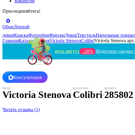
Вакансии
Присоединяйтесь!
Обои
Лепной
декор
Краска
Фотообои
Фрески
Декор
Текстиль
Напольные покры
Главная
Каталог
Россия
Victoria Stenova
Colibri
Victoria Stenova арт
весь август
Недетские скидки 
–20%
Консультация
Victoria Stenova
Colibri
285802
Читать отзывы (
1
)