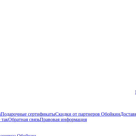
Вконтакте
а
Подарочные сертификаты
Скидки от партнеров Обойкин
Достав
 так
Обратная связь
Правовая информация
аншиза Обойкин