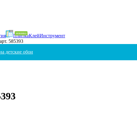
тия
Плитка
Клей
Инструмент
 арт. 585393
на детские обои
5393