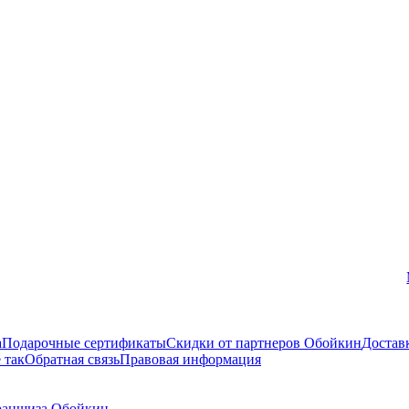
Вконтакте
а
Подарочные сертификаты
Скидки от партнеров Обойкин
Достав
 так
Обратная связь
Правовая информация
аншиза Обойкин