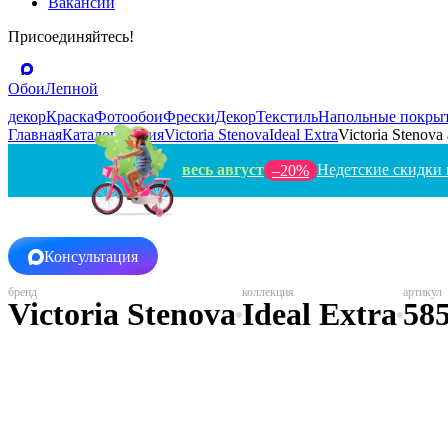
Вакансии
Присоединяйтесь!
Обои
Лепной
декор
Краска
Фотообои
Фрески
Декор
Текстиль
Напольные покры
Главная
Каталог
Россия
Victoria Stenova
Ideal Extra
Victoria Stenova
весь август
Недетские скидки 
–20%
Консультация
Victoria Stenova
Ideal Extra
58