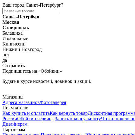
Ваш город
Санкт-Петербург
?
Санкт-Петербург
Москва
Ставрополь
Балашиха
Изобильный
Кингисепп
Нижний Новгород
нет
да
Сохранить
Подпишитесь на «Обойкин»
Будьте в курсе новостей, новинок и акций.
Telegram
Магазины
Адреса магазинов
Фотогалерея
Покупателю
Как купить и оплатить
Как вернуть товар
Дисконтная программ
России
Обойкин сервис
Запись к консультанту
Что-то пошло не
Дизайнерам
Партнёрам
Предложить товар
Предложить аренду
Юридическим лицам
Фр