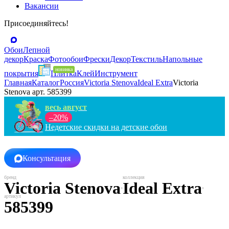
Вакансии
Присоединяйтесь!
Обои
Лепной
декор
Краска
Фотообои
Фрески
Декор
Текстиль
Напольные
покрытия
Плитка
Клей
Инструмент
Главная
Каталог
Россия
Victoria Stenova
Ideal Extra
Victoria
Stenova арт. 585399
весь август
–20%
Недетские скидки на детские обои
Консультация
Victoria Stenova
Ideal Extra
585399