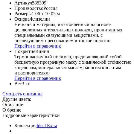
Артикул
585399
Производство
Россия
Размеры
1.06 x 10.05 м
Основа
Флизелин
Нетканый материал, изготовленный на основе
целлюлозных и текстильных волокон, пропитанных
специальными связующими веществами, с
последующим прессованием в тонкое полотно.
Перейти в справочник
Покрытие
Винил
Термопластичный полимер, представляющий собой
бесцветную прозрачную массу с химической стойкостью
к щелочам, минеральным маслам, многим кислотам
и растворителям.
Перейти в справочник
Вес
3 кг
Смотреть описание
Другие цвета:
Описание
О бренде
Подробные характеристики
Коллекция
Ideal Extra