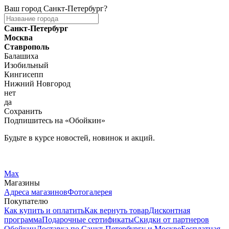
Ваш город
Санкт-Петербург
?
Санкт-Петербург
Москва
Ставрополь
Балашиха
Изобильный
Кингисепп
Нижний Новгород
нет
да
Сохранить
Подпишитесь на «Обойкин»
Будьте в курсе новостей, новинок и акций.
Telegram
Вконтакте
Max
Магазины
Адреса магазинов
Фотогалерея
Покупателю
Как купить и оплатить
Как вернуть товар
Дисконтная
программа
Подарочные сертификаты
Скидки от партнеров
Обойкин
Доставка по Санкт-Петербургу и Москве
Бесплатная