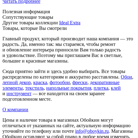
Читать подробнее
Полезная информация
Сопутствующие товары
Другие товары коллекции
Ideal Extra
Товары, которые Вы смотрели
Главный продукт, который производит наша компания — это
радость. Да, именно так: мы стараемся, чтобы ремонт
и обновление интерьера приносили Вам только радость
и удовольствие. Поэтому мы приглашаем Вас в светлые,
большие и красивые магазины.
Сюда приятно зайти и здесь удобно выбирать. Все товары
распределены по категориям и аккуратно расставлены.
Обои
,
лепной декор
,
краска
,
фотообои
,
фрески
,
декоративные
элементы
,
текстиль
,
напольные покрытия
,
плитка
,
клей
и
инструмент
— все находится на своем заранее
подготовленном месте.
О компании
Цены и наличие товара в магазинах Обойкин могут
отличаться от указанных на сайте, актуальную информацию
уточняйте по телефону или почте
info@oboykin.ru
. Магазины
Обойкин оставляют за собой право в любое время изменять