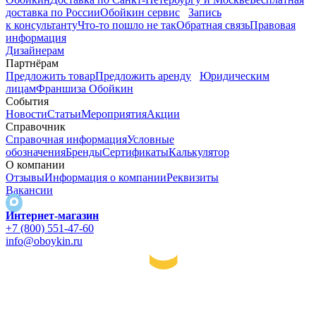
доставка по России
Обойкин сервис
Запись
к консультанту
Что-то пошло не так
Обратная связь
Правовая
информация
Дизайнерам
Партнёрам
Предложить товар
Предложить аренду
Юридическим
лицам
Франшиза Обойкин
События
Новости
Статьи
Мероприятия
Акции
Справочник
Справочная информация
Условные
обозначения
Бренды
Сертификаты
Калькулятор
О компании
Отзывы
Информация о компании
Реквизиты
Вакансии
Интернет-магазин
+7 (800) 551-47-60
info@oboykin.ru