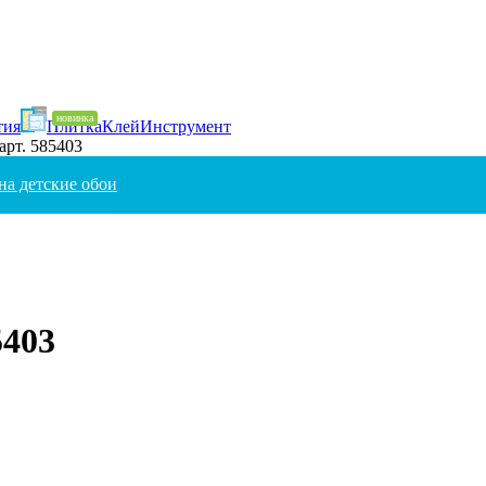
тия
Плитка
Клей
Инструмент
 арт. 585403
на детские обои
5403