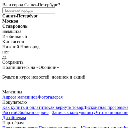
Ваш город
Санкт-Петербург
?
Санкт-Петербург
Москва
Ставрополь
Балашиха
Изобильный
Кингисепп
Нижний Новгород
нет
да
Сохранить
Подпишитесь на «Обойкин»
Будьте в курсе новостей, новинок и акций.
Telegram
Магазины
Адреса магазинов
Фотогалерея
Покупателю
Как купить и оплатить
Как вернуть товар
Дисконтная программ
России
Обойкин сервис
Запись к консультанту
Что-то пошло не
Дизайнерам
Партнёрам
Предложить товар
Предложить аренду
Юридическим лицам
Фр