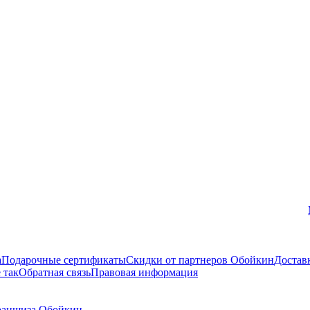
Вконтакте
а
Подарочные сертификаты
Скидки от партнеров Обойкин
Достав
 так
Обратная связь
Правовая информация
аншиза Обойкин