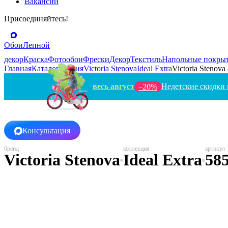
Вакансии
Присоединяйтесь!
Обои
Лепной
декор
Краска
Фотообои
Фрески
Декор
Текстиль
Напольные покры
Главная
Каталог
Россия
Victoria Stenova
Ideal Extra
Victoria Stenova
весь август
Недетские скидки 
–20%
Консультация
Victoria Stenova
Ideal Extra
58