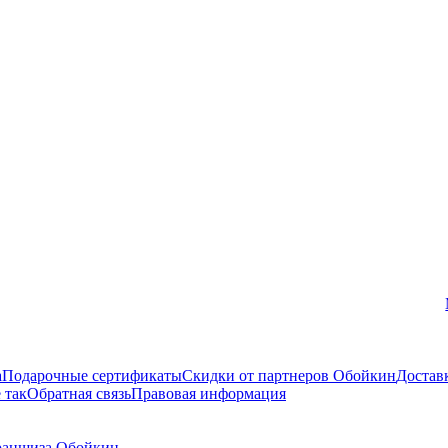
Вконтакте
а
Подарочные сертификаты
Скидки от партнеров Обойкин
Достав
 так
Обратная связь
Правовая информация
аншиза Обойкин