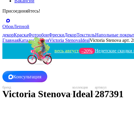
Вакансии
Присоединяйтесь!
Обои
Лепной
декор
Краска
Фотообои
Фрески
Декор
Текстиль
Напольные покры
Главная
Каталог
Россия
Victoria Stenova
Ideal
Victoria Stenova арт. 
весь август
Недетские скидки 
–20%
Консультация
Victoria Stenova
Ideal
287391