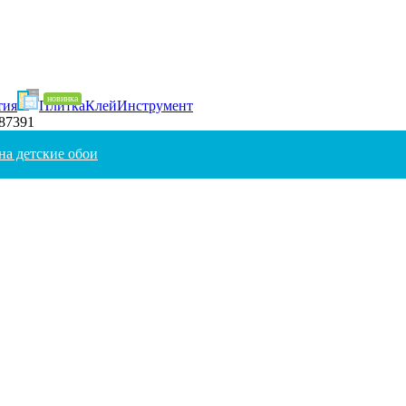
тия
Плитка
Клей
Инструмент
287391
на детские обои