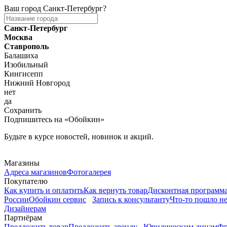
Ваш город
Санкт-Петербург
?
Санкт-Петербург
Москва
Ставрополь
Балашиха
Изобильный
Кингисепп
Нижний Новгород
нет
да
Сохранить
Подпишитесь на «Обойкин»
Будьте в курсе новостей, новинок и акций.
Telegram
Магазины
Адреса магазинов
Фотогалерея
Покупателю
Как купить и оплатить
Как вернуть товар
Дисконтная программ
России
Обойкин сервис
Запись к консультанту
Что-то пошло не
Дизайнерам
Партнёрам
Предложить товар
Предложить аренду
Юридическим лицам
Фр